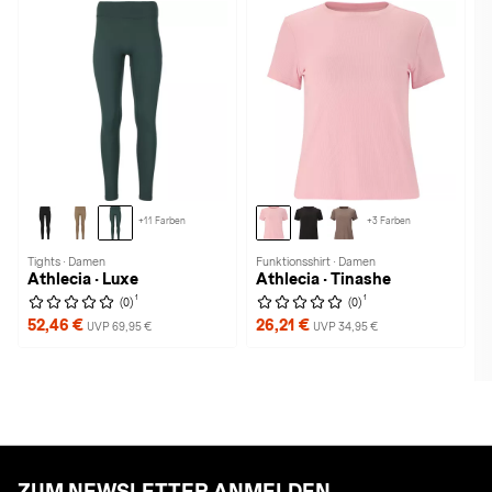
+11 Farben
+3 Farben
Tights · Damen
Funktionsshirt · Damen
Athlecia · Luxe
Athlecia · Tinashe
1
1
(0)
(0)
52,46 €
26,21 €
UVP 69,95 €
UVP 34,95 €
ZUM NEWSLETTER ANMELDEN