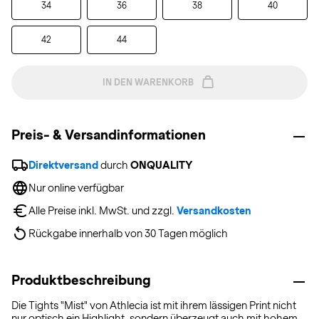
34
36
38
40
42
44
IN DEN WARENKORB
Preis- & Versandinformationen
Direktversand
 durch 
ONQUALITY
Nur online verfügbar
Alle Preise inkl. MwSt. und zzgl. 
Versandkosten
Rückgabe innerhalb von 30 Tagen möglich
Produktbeschreibung
Die Tights "Mist" von Athlecia ist mit ihrem lässigen Print nicht
nur optisch ein Highlight, sondern überzeugt auch mit hohem