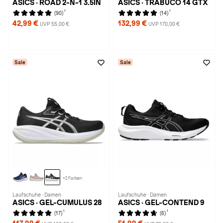
ASICS · ROAD 2-N-1 3.5IN
ASICS · TRABUCO 14 GTX
1
1
(90)
(14)
42,99 €
132,99 €
UVP 55,00 €
UVP 170,00 €
Sale
Sale
+2 Farben
Laufschuhe · Damen
Laufschuhe · Damen
ASICS · GEL-CUMULUS 28
ASICS · GEL-CONTEND 9
1
1
(17)
(6)