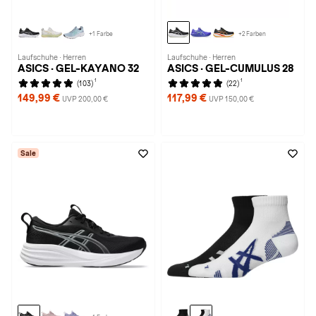
+1 Farbe
+2 Farben
Laufschuhe · Herren
Laufschuhe · Herren
ASICS · GEL-KAYANO 32
ASICS · GEL-CUMULUS 28
1
1
(103)
(22)
149,99 €
117,99 €
UVP 200,00 €
UVP 150,00 €
Sale