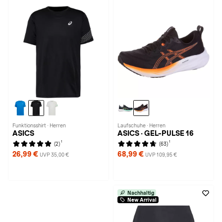
Funktionsshirt · Herren
Laufschuhe · Herren
ASICS
ASICS · GEL-PULSE 16
1
1
(2)
(63)
26,99 €
68,99 €
UVP 35,00 €
UVP 109,95 €
Nachhaltig
New Arrival