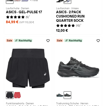
+1 Farbe
Laufschuhe · Damen
Laufsocken · Unisex
ASICS · GEL-PULSE 17
ASICS · 2 PACK
CUSHIONED RUN
1
(5)
QUARTER SOCK
84,99 €
UVP 110,00 €
1
(10)
12,00 €
Sale
Nachhaltig
Sale
Nachhaltig
Funktionsshorts · Damen
Trailrunning Schuhe · Herren