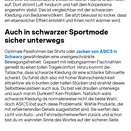
auf. Dort strömt Luft hindurch und hält dein Körperklima
angenehm stabil. Das ist vergleichbar mit der schwarzen
Kleidung von Beduinenvölkern. Sie sitzt bewusst so locker, dass
ein ebensolcher Effekt entsteht und ihnen nicht wärmer wird.
Auch in schwarzer Sportmode
sicher unterwegs
Optimale Passformen bei Shirts oder
Jacken von ASICS in
Schwarz
gewährleisten eine uneingeschränkte
Bewegungsfreiheit. Gepaart mit reibungsarmen Flachnähten
genießt du einen tollen Tragekomfort. Hinzu kommt die
Tatsache, dass schwarze Kleidung dir eine schlanke Silhouette
schenkt. Du fühlst dich also mit hoher Wahrscheinlichkeit
attraktiver als in bunten oder hellen Stücken und strahlst dieses
Selbstbewusstsein auch aus. Du bist viel draußen unterwegs
und auch mal im Dunkeln? Kein Problem. Natürlich wäre
schwarze Kleidung da normalerweise nicht die beste Wahl,
doch ASICS löst auch diese Problematik: Wähle Produkte, die
mit reflektierenden Details ausgestattet sind. Sie werfen das
Licht von Auto- und Fahrradscheinwerfern zurück und schon
bist du im wahrsten Sinne des Wortes auf der sicheren Seite.