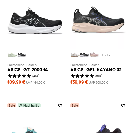
+1 Farbe
Laufschuhe · Damen
Laufschuhe · Damen
ASICS · GT-2000 14
ASICS · GEL-KAYANO 32
1
1
(46)
(80)
109,99 €
139,99 €
UVP 160,00 €
UVP 200,00 €
Sale
Nachhaltig
Sale