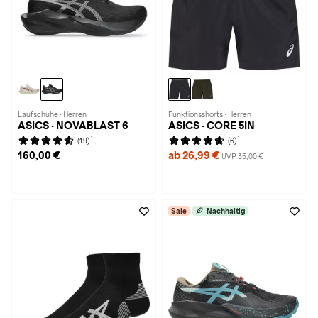
Laufschuhe · Herren
Funktionsshorts · Herren
ASICS · NOVABLAST 6
ASICS · CORE 5IN
1
1
(19)
(6)
160,00 €
ab 26,99 €
UVP 35,00 €
Sale
Nachhaltig