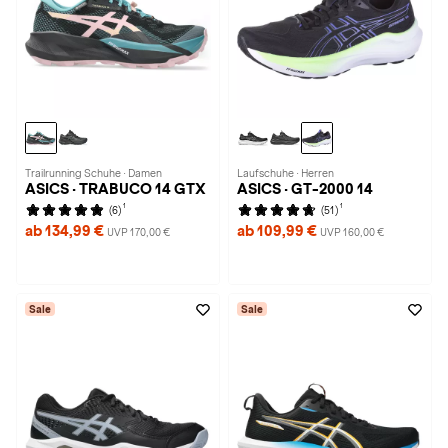
Trailrunning Schuhe · Damen
Laufschuhe · Herren
ASICS · TRABUCO 14 GTX
ASICS · GT-2000 14
1
1
(6)
(51)
ab 134,99 €
ab 109,99 €
UVP 170,00 €
UVP 160,00 €
Sale
Sale