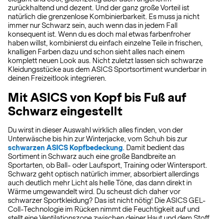
zurückhaltend und dezent. Und der ganz große Vorteil ist
natürlich die grenzenlose Kombinierbarkeit. Es muss ja nicht
immer nur Schwarz sein, auch wenn das in jedem Fall
konsequent ist. Wenn du es doch mal etwas farbenfroher
haben willst, kombinierst du einfach einzelne Teile in frischen,
knalligen Farben dazu und schon sieht alles nach einem
komplett neuen Look aus. Nicht zuletzt lassen sich schwarze
Kleidungsstücke aus dem ASICS Sportsortiment wunderbar in
deinen Freizeitlook integrieren.
Mit ASICS von Kopf bis Fuß auf
Schwarz eingestellt
Du wirst in dieser Auswahl wirklich alles finden, von der
Unterwäsche bis hin zur Winterjacke, vom Schuh bis zur
schwarzen ASICS Kopfbedeckung
. Damit bedient das
Sortiment in Schwarz auch eine große Bandbreite an
Sportarten, ob Ball- oder Laufsport, Training oder Wintersport.
Schwarz geht optisch natürlich immer, absorbiert allerdings
auch deutlich mehr Licht als helle Töne, das dann direkt in
Wärme umgewandelt wird. Du scheust dich daher vor
schwarzer Sportkleidung? Das ist nicht nötig! Die ASICS GEL-
Coll-Technologie im Rücken nimmt die Feuchtigkeit auf und
stellt eine Ventilationszone zwischen deiner Haut und dem Stoff