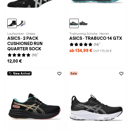
Laufsocken · Unisex
Trailrunning Schuhe · Herren
ASICS · 2 PACK
ASICS · TRABUCO 14 GTX
CUSHIONED RUN
1
(14)
QUARTER SOCK
ab 134,99 €
UVP 170,00 €
1
(10)
12,00 €
New Arrival
Sale