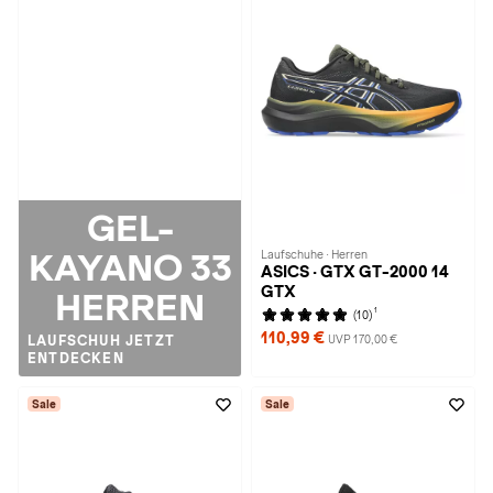
GEL-
KAYANO 33
Laufschuhe · Herren
ASICS · GTX GT-2000 14
GTX
HERREN
1
(10)
110,99 €
UVP 170,00 €
LAUFSCHUH JETZT
ENTDECKEN
Sale
Sale