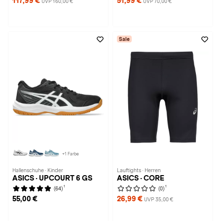
117,99 €
51,99 €
UVP 160,00 €
UVP 70,00 €
Sale
+1 Farbe
Hallenschuhe · Kinder
Lauftights · Herren
ASICS · UPCOURT 6 GS
ASICS · CORE
1
1
(64)
(0)
55,00 €
26,99 €
UVP 35,00 €