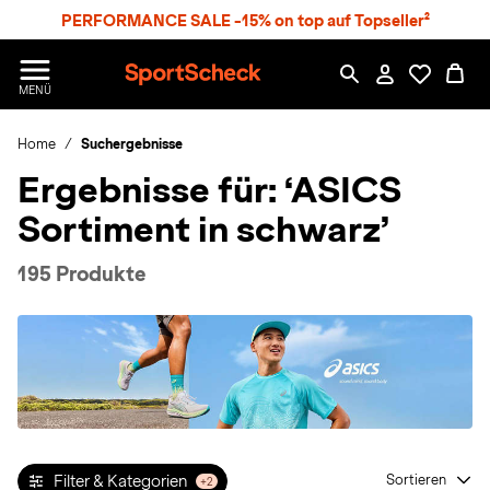
S
PERFORMANCE SALE -15% on top auf Topseller²
p
r
n
S
MENÜ
g
p
e
o
z
Home
Suchergebnisse
r
u
t
Ergebnisse für:
‘ASICS
m
S
H
c
Sortiment in schwarz’
a
h
u
e
p
c
195 Produkte
t
k
n
h
a
t
Filter & Kategorien
Sortieren
+2