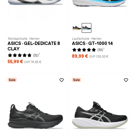
Tennisschuhe · Herren
Laufschuhe · Herren
ASICS · GEL-DEDICATE 8
ASICS · GT-1000 14
CLAY
1
(30)
1
(32)
89,99 €
UVP 130,00 €
55,99 €
UVP 74,95 €
Sale
Sale