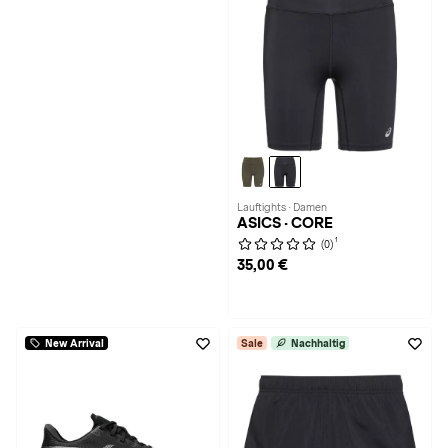
Lauftights · Damen
ASICS · CORE
1
(0)
35,00 €
New Arrival
Sale
Nachhaltig