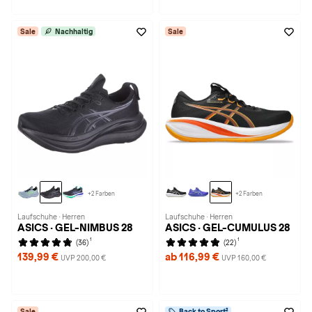
Sale
Nachhaltig
Sale
+2 Farben
+2 Farben
Laufschuhe · Herren
Laufschuhe · Herren
ASICS · GEL-NIMBUS 28
ASICS · GEL-CUMULUS 28
1
1
(36)
(22)
139,99 €
ab 116,99 €
UVP 200,00 €
UVP 160,00 €
Sale
Back to Sport²