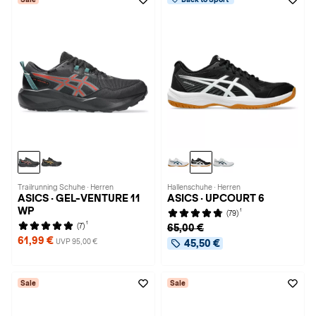
Trailrunning Schuhe · Herren
Hallenschuhe · Herren
ASICS · GEL-VENTURE 11
ASICS · UPCOURT 6
WP
1
(79)
1
(7)
65,00 €
61,99 €
UVP 95,00 €
45,50 €
Sale
Sale