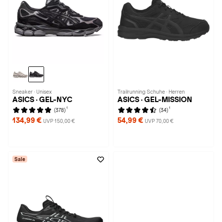
Sneaker · Unisex
Trailrunning Schuhe · Herren
ASICS · GEL-NYC
ASICS · GEL-MISSION
1
1
(378)
(34)
134,99 €
54,99 €
UVP 150,00 €
UVP 70,00 €
Sale