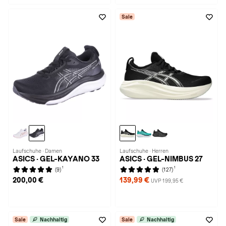
Sale
Laufschuhe · Damen
Laufschuhe · Herren
ASICS · GEL-KAYANO 33
ASICS · GEL-NIMBUS 27
1
1
(9)
(127)
200,00 €
139,99 €
UVP 199,95 €
Sale
Nachhaltig
Sale
Nachhaltig