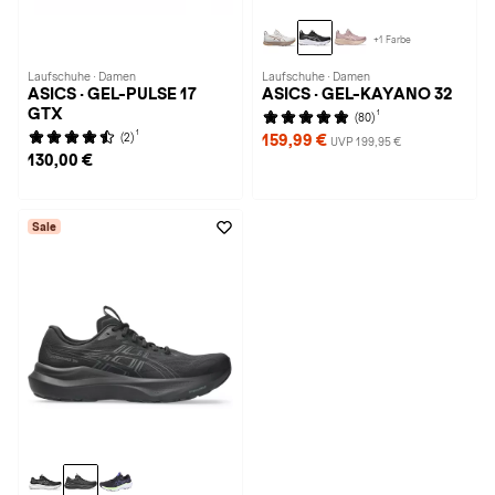
+1 Farbe
Laufschuhe · Damen
Laufschuhe · Damen
ASICS · GEL-PULSE 17
ASICS · GEL-KAYANO 32
GTX
1
(80)
1
(2)
159,99 €
UVP 199,95 €
130,00 €
Sale