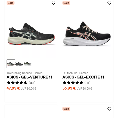
Sale
Sale
Trailrunning Schuhe · Herren
Laufschuhe · Damen
ASICS · GEL-VENTURE 11
ASICS · GEL-EXCITE 11
1
1
(28)
(71)
47,99 €
53,99 €
UVP 80,00 €
UVP 90,00 €
Sale