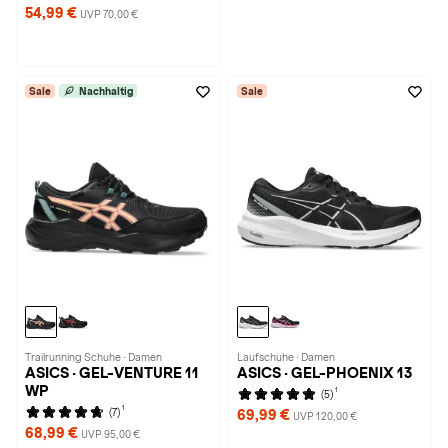
54,99 €
UVP 70,00 €
Sale
Nachhaltig
Sale
Trailrunning Schuhe · Damen
Laufschuhe · Damen
ASICS · GEL-VENTURE 11
ASICS · GEL-PHOENIX 13
WP
1
(5)
1
(7)
69,99 €
UVP 120,00 €
68,99 €
UVP 95,00 €