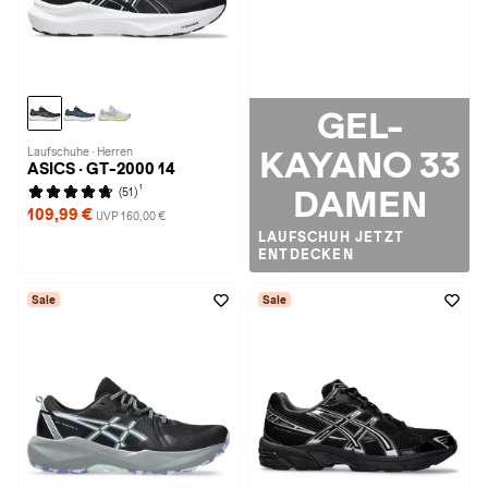
GEL-
Laufschuhe · Herren
KAYANO 33
ASICS · GT-2000 14
1
DAMEN
(51)
109,99 €
UVP 160,00 €
LAUFSCHUH JETZT
ENTDECKEN
Sale
Sale