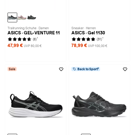
Trailrunning Schuhe · Damen
Sneaker · Herren
ASICS · GEL-VENTURE 11
ASICS · Gel 1130
1
1
(8)
(31)
47,99 €
78,99 €
UVP 80,00 €
UVP 100,00 €
Sale
Back to Sport²