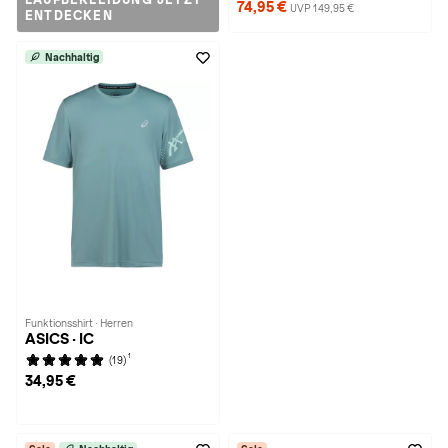
LAUFBEKLEIDUNG JETZT
74,95 €
UVP 149,95 €
ENTDECKEN
Nachhaltig
Funktionsshirt · Herren
ASICS · IC
1
(19)
34,95 €