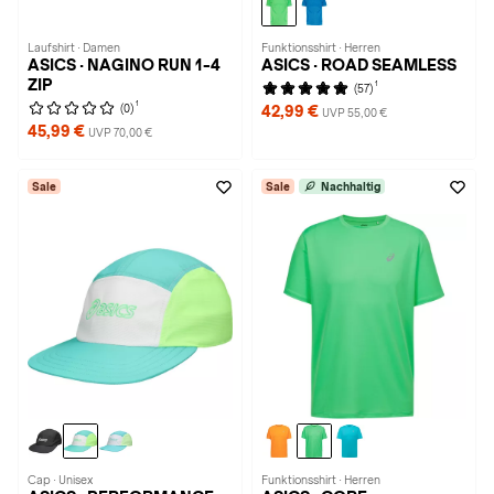
Laufshirt · Damen
Funktionsshirt · Herren
ASICS · NAGINO RUN 1-4
ASICS · ROAD SEAMLESS
ZIP
1
(57)
1
(0)
42,99 €
UVP 55,00 €
45,99 €
UVP 70,00 €
Sale
Sale
Nachhaltig
Cap · Unisex
Funktionsshirt · Herren