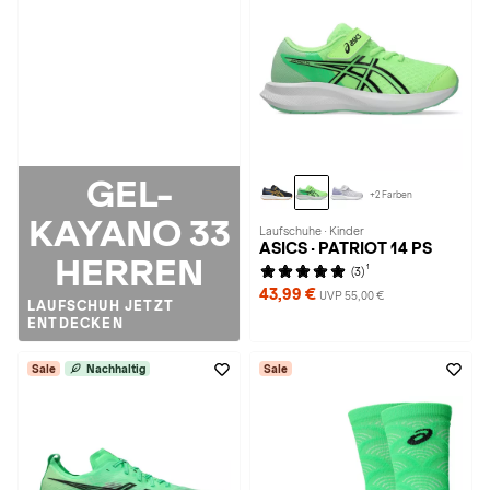
GEL-
+2 Farben
KAYANO 33
Laufschuhe · Kinder
ASICS · PATRIOT 14 PS
HERREN
1
(3)
43,99 €
UVP 55,00 €
LAUFSCHUH JETZT
ENTDECKEN
Sale
Nachhaltig
Sale