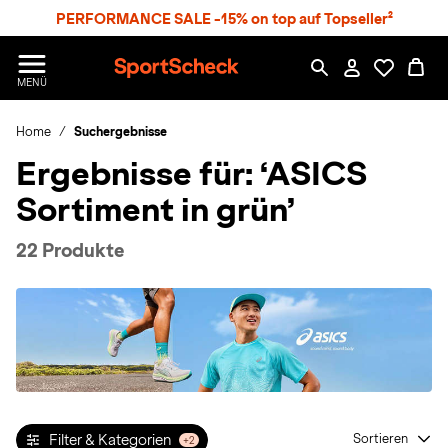
S
PERFORMANCE SALE -15% on top auf Topseller²
p
r
n
S
MENÜ
g
p
e
o
z
Home
Suchergebnisse
r
u
t
Ergebnisse für:
‘ASICS
m
S
H
c
Sortiment in grün’
a
h
u
e
p
c
22 Produkte
t
k
n
h
a
t
Filter & Kategorien
Sortieren
+2