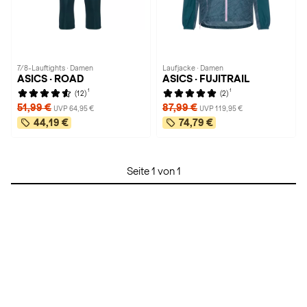
7/8-Lauftights · Damen
Laufjacke · Damen
ASICS · ROAD
ASICS · FUJITRAIL
1
1
(12)
(2)
51,99 €
87,99 €
UVP 64,95 €
UVP 119,95 €
44,19 €
74,79 €
Seite 1 von 1