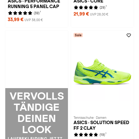
ASICS · PERFORMANCE
ASICS · CORE
RUNNING 5 PANEL CAP
1
(29)
1
(39)
21,99 €
UVP 28,00 €
33,99 €
UVP 38,00 €
Sale
VERVOLLS
TÄNDIGE
DEINEN
Tennisschuhe · Damen
ASICS · SOLUTION SPEED
LOOK
FF 2 CLAY
1
(19)