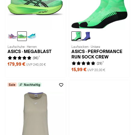
Laufschuhe · Herren
Laufsocken · Unisex
ASICS · MEGABLAST
ASICS · PERFORMANCE
RUN SOCK CREW
1
(96)
1
(29)
179,99 €
UVP 240,00 €
15,99 €
UVP 20,00 €
Sale
Nachhaltig