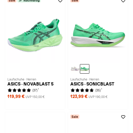
Sale
Nachhaltig
Sale
Laufschuhe · Herren
Laufschuhe · Herren
ASICS · NOVABLAST 5
ASICS · SONICBLAST
1
1
(37)
(35)
119,99 €
123,99 €
UVP 150,00 €
UVP 190,00 €
Sale