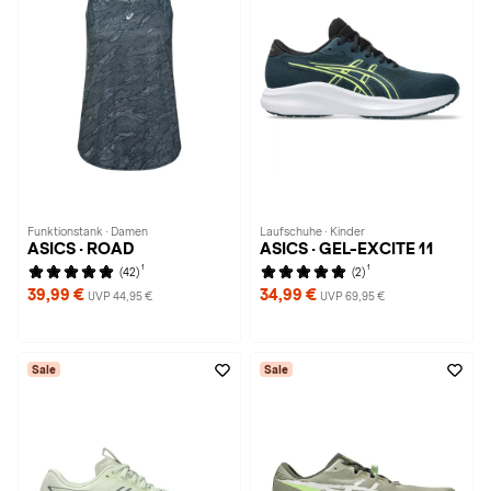
Funktionstank · Damen
Laufschuhe · Kinder
ASICS · ROAD
ASICS · GEL-EXCITE 11
1
1
(42)
(2)
39,99 €
34,99 €
UVP 44,95 €
UVP 69,95 €
Sale
Sale