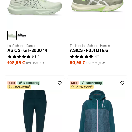
Laufschuhe · Damen
Trailrunning Schuhe · Herren
ASICS · GT-2000 14
ASICS · FUJI LITE 6
1
1
(48)
(11)
108,99 €
90,99 €
UVP 159,95 €
UVP 139,95 €
Sale
Nachhaltig
Sale
Nachhaltig
-15% extra²
-15% extra²