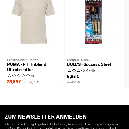
Funktionsshirt · Herren
Dartpfeil · Unisex
PUMA · FIT Triblend
BULL'S · Success Steel
Ultrabreathe
1
(0)
1
(0)
9,95 €
33,95 €
UVP 37,95 €
(3,32 €/ST)
ZUM NEWSLETTER ANMELDEN
Ich möchte zukünftig Angebote, Gutscheine, Trends und Bewertungsanfragen von
der SportScheck GmbH per E-Mail erhalten. Diese Einwilligung kann jederzeit auf