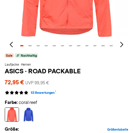
Sale
Nachhaltig
Laufjacke · Herren
ASICS
·
ROAD PACKABLE
72,95 €
UVP 99,95 €
1
53 Bewertungen
Farbe:
coral reef
Größe:
Größentabelle