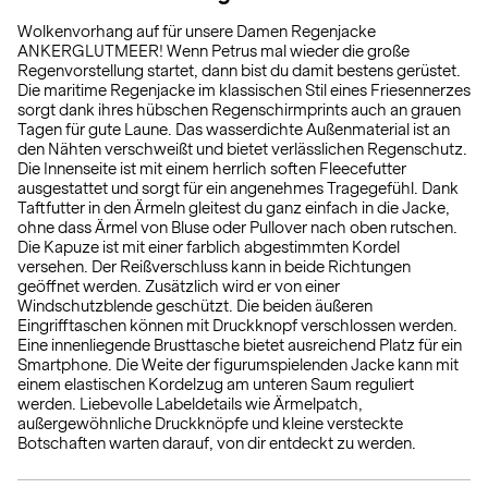
Wolkenvorhang auf für unsere Damen Regenjacke
ANKERGLUTMEER! Wenn Petrus mal wieder die große
Regenvorstellung startet, dann bist du damit bestens gerüstet.
Die maritime Regenjacke im klassischen Stil eines Friesennerzes
sorgt dank ihres hübschen Regenschirmprints auch an grauen
Tagen für gute Laune. Das wasserdichte Außenmaterial ist an
den Nähten verschweißt und bietet verlässlichen Regenschutz.
Die Innenseite ist mit einem herrlich soften Fleecefutter
ausgestattet und sorgt für ein angenehmes Tragegefühl. Dank
Taftfutter in den Ärmeln gleitest du ganz einfach in die Jacke,
ohne dass Ärmel von Bluse oder Pullover nach oben rutschen.
Die Kapuze ist mit einer farblich abgestimmten Kordel
versehen. Der Reißverschluss kann in beide Richtungen
geöffnet werden. Zusätzlich wird er von einer
Windschutzblende geschützt. Die beiden äußeren
Eingrifftaschen können mit Druckknopf verschlossen werden.
Eine innenliegende Brusttasche bietet ausreichend Platz für ein
Smartphone. Die Weite der figurumspielenden Jacke kann mit
einem elastischen Kordelzug am unteren Saum reguliert
werden. Liebevolle Labeldetails wie Ärmelpatch,
außergewöhnliche Druckknöpfe und kleine versteckte
Botschaften warten darauf, von dir entdeckt zu werden.