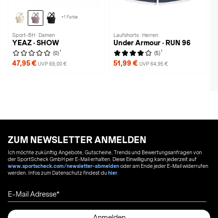
+1 Farbe
Sport-BH · Damen
Laufshorts · Herren
YEAZ · SHOW
Under Armour · RUN 96
1
1
(0)
(5)
47,95 €
51,99 €
UVP 69,00 €
UVP 64,95 €
ZUM NEWSLETTER ANMELDEN
Ich möchte zukünftig Angebote, Gutscheine, Trends und Bewertungsanfragen von
der SportScheck GmbH per E-Mail erhalten. Diese Einwilligung kann jederzeit auf
www.sportscheck.com/newsletter-abmelden
oder am Ende jeder E-Mail widerrufen
werden. Infos zum Datenschutz findest du
hier
.
E-Mail Adresse
Anmelden