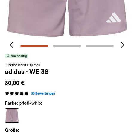
Nachhaltig
Funktionsshorts · Damen
adidas
·
WE 3S
30,00 €
1
33 Bewertungen
Farbe:
prlofi-white
Größe: