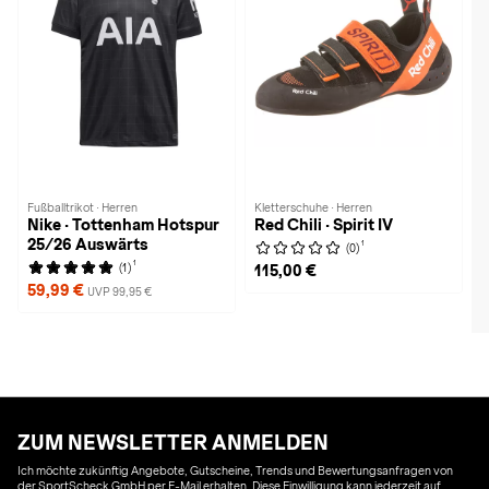
Fußballtrikot · Herren
Kletterschuhe · Herren
Nike · Tottenham Hotspur
Red Chili · Spirit IV
25/26 Auswärts
1
(0)
1
(1)
115,00 €
59,99 €
UVP 99,95 €
ZUM NEWSLETTER ANMELDEN
Ich möchte zukünftig Angebote, Gutscheine, Trends und Bewertungsanfragen von
der SportScheck GmbH per E-Mail erhalten. Diese Einwilligung kann jederzeit auf