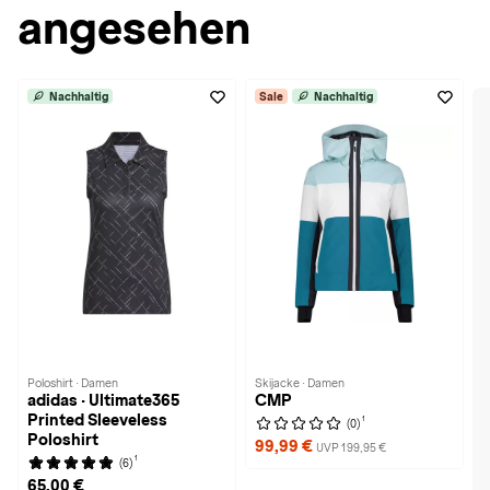
angesehen
Nachhaltig
Sale
Nachhaltig
Poloshirt · Damen
Skijacke · Damen
adidas · Ultimate365
CMP
Printed Sleeveless
1
(0)
Poloshirt
99,99 €
UVP 199,95 €
1
(6)
65,00 €