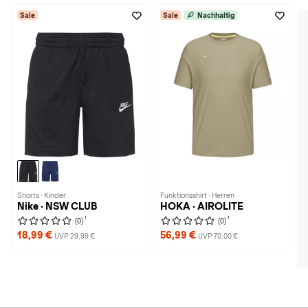
Sale
Sale
Nachhaltig
Shorts · Kinder
Funktionsshirt · Herren
Nike · NSW CLUB
HOKA · AIROLITE
1
1
(0)
(0)
18,99 €
56,99 €
UVP 29,99 €
UVP 70,00 €