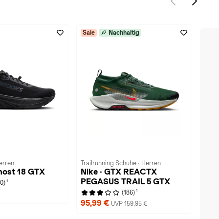
Sale
Nachhaltig
erren
Trailrunning Schuhe · Herren
host 18 GTX
Nike · GTX REACTX
PEGASUS TRAIL 5 GTX
1
(0)
1
(186)
95,99 €
UVP 159,95 €