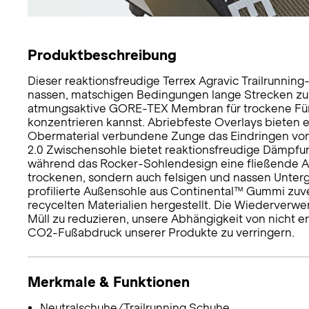
Produktbeschreibung
Dieser reaktionsfreudige Terrex Agravic Trailrunning
nassen, matschigen Bedingungen lange Strecken zur
atmungsaktive GORE-TEX Membran für trockene Füße,
konzentrieren kannst. Abriebfeste Overlays bieten e
Obermaterial verbundene Zunge das Eindringen von 
2.0 Zwischensohle bietet reaktionsfreudige Dämpfun
während das Rocker-Sohlendesign eine fließende Ab
trockenen, sondern auch felsigen und nassen Unterg
profilierte Außensohle aus Continental™ Gummi zuve
recycelten Materialien hergestellt. Die Wiederverwe
Müll zu reduzieren, unsere Abhängigkeit von nicht
CO2-Fußabdruck unserer Produkte zu verringern.
Merkmale & Funktionen
Neutralschuhe/Trailrunning Schuhe