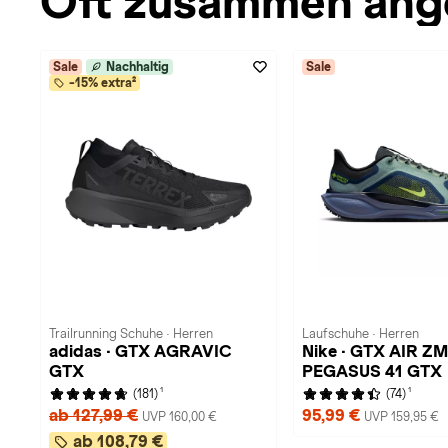
Oft zusammen ang
Sale
Nachhaltig
Sale
-15% extra²
Trailrunning Schuhe · Herren
Laufschuhe · Herren
adidas · GTX AGRAVIC
Nike · GTX AIR ZM
GTX
PEGASUS 41 GTX
1
1
(181)
(74)
ab 127,99 €
95,99 €
UVP 160,00 €
UVP 159,95 €
ab 108,79 €