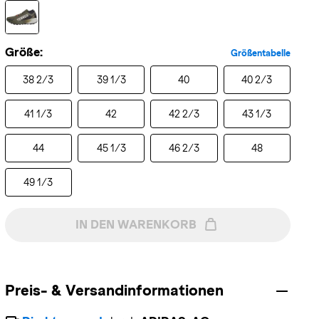
Größe:
Größentabelle
38 2/3
39 1/3
40
40 2/3
41 1/3
42
42 2/3
43 1/3
44
45 1/3
46 2/3
48
49 1/3
IN DEN WARENKORB
Preis- & Versandinformationen