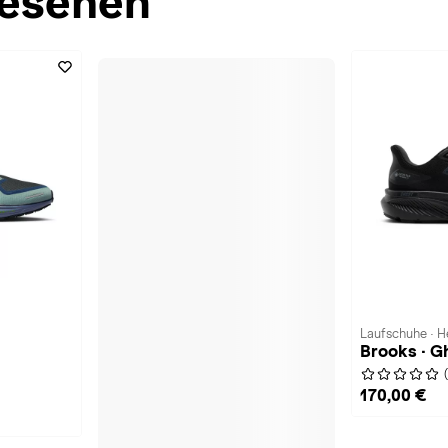
esehen
Laufschuhe · H
Brooks · G
170,00 €