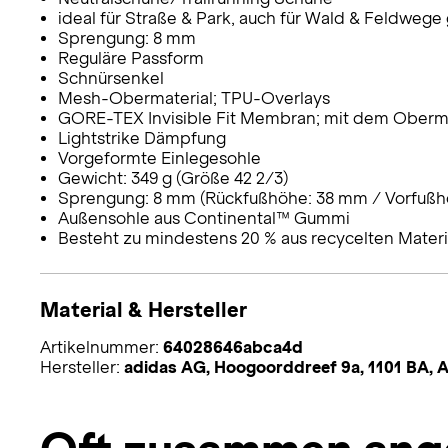
ideal für Straße & Park, auch für Wald & Feldwege
Sprengung: 8 mm
Reguläre Passform
Schnürsenkel
Mesh-Obermaterial; TPU-Overlays
GORE-TEX Invisible Fit Membran; mit dem Oberm
Lightstrike Dämpfung
Vorgeformte Einlegesohle
Gewicht: 349 g (Größe 42 2/3)
Sprengung: 8 mm (Rückfußhöhe: 38 mm / Vorfußh
Außensohle aus Continental™ Gummi
Besteht zu mindestens 20 % aus recycelten Materi
Material & Hersteller
Artikelnummer:
64028646abca4d
Hersteller:
adidas AG, Hoogoorddreef 9a, 1101 BA,