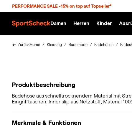
S
PERFORMANCE SALE -15% on top auf Topseller²
p
r
n
Damen
Herren
Kinder
Ausr
g
S
e
p
z
o
u
r
Zurück
Home
Kleidung
Bademode
Badehosen
Bades
m
t
H
S
a
c
u
h
p
e
t
c
k
Produktbeschreibung
n
h
Badehose aus schnelltrocknendem Material mit Streif
a
Eingrifftaschen; Innenslip aus Netzstoff; Material 100
t
Merkmale & Funktionen