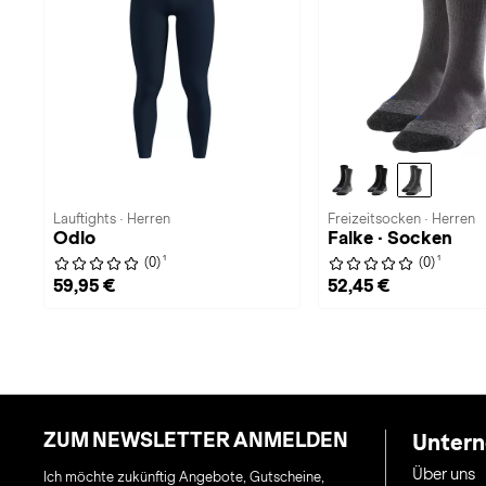
Lauftights · Herren
Freizeitsocken · Herren
Odlo
Falke · Socken
1
1
(0)
(0)
59,95 €
52,45 €
ZUM NEWSLETTER ANMELDEN
Unter
Über uns
Ich möchte zukünftig Angebote, Gutscheine,