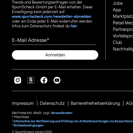
Trends und Bewertungsanfragen von der
Jobs
SportScheck GmbH per E-Mail erhalten. Diese
App
Einwilligung kann jederzeit auf
Marktplat
www.sportscheck.com/newsletter-abmelden
oder am Ende jeder E-Mail widerrufen werden.
Retail Med
Infos zum Datenschutz findest du
hier
.
Partnerp
Vorteilsp
E-Mail Adresse
Club
Nachhalti
Anmelden
Impressum
Datenschutz
Barrierefreiheitserklärung
AG
Alle Preise inkl. MwSt. zzgl.
Versandkosten
* Pflichtfeld
1
Information zur Verifizierung und Prüfung von Artikelbewertungen via BazaarVoice
²
Einlösebedingungen
© SportScheck GmbH 2026