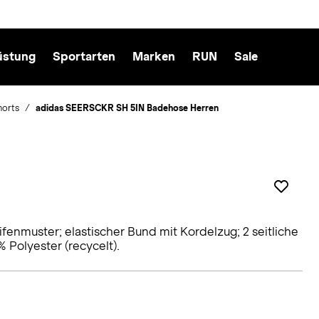
üstung
Sportarten
Marken
RUN
Sale
horts
adidas SEERSCKR SH 5IN Badehose Herren
enmuster; elastischer Bund mit Kordelzug; 2 seitliche
% Polyester (recycelt).