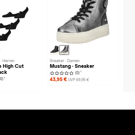
 · Herren
Sneaker · Damen
p High Cut
Mustang · Sneaker
ack
1
(0)
1
43,95 €
(0)
UVP 69,95 €