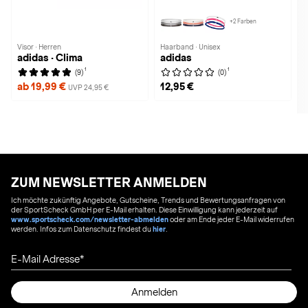
+2 Farben
Visor · Herren
Haarband · Unisex
adidas · Clima
adidas
1
1
(9)
(0)
ab 19,99 €
12,95 €
UVP 24,95 €
ZUM NEWSLETTER ANMELDEN
Ich möchte zukünftig Angebote, Gutscheine, Trends und Bewertungsanfragen von
der SportScheck GmbH per E-Mail erhalten. Diese Einwilligung kann jederzeit auf
www.sportscheck.com/newsletter-abmelden
oder am Ende jeder E-Mail widerrufen
werden. Infos zum Datenschutz findest du
hier
.
E-Mail Adresse
Anmelden