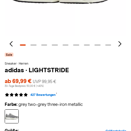
Sale
Sneaker · Herren
adidas
·
LIGHTSTRIDE
ab 69,99 €
UVP 99,95 €
30-Tage Bestpreis: 50,00 € (+40%)
1
427 Bewertungen
Farbe:
grey two-grey three-iron metallic
Größe: