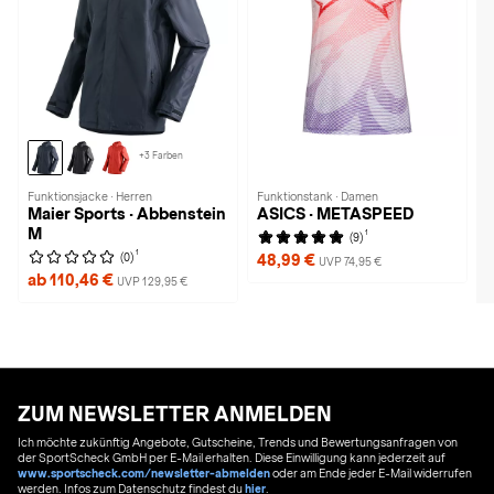
+3 Farben
Funktionsjacke · Herren
Funktionstank · Damen
Maier Sports · Abbenstein
ASICS · METASPEED
M
1
(9)
1
(0)
48,99 €
UVP 74,95 €
ab 110,46 €
UVP 129,95 €
ZUM NEWSLETTER ANMELDEN
Ich möchte zukünftig Angebote, Gutscheine, Trends und Bewertungsanfragen von
der SportScheck GmbH per E-Mail erhalten. Diese Einwilligung kann jederzeit auf
www.sportscheck.com/newsletter-abmelden
oder am Ende jeder E-Mail widerrufen
werden. Infos zum Datenschutz findest du
hier
.