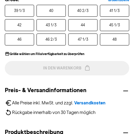
Größentabelle
39 1/3
40
40 2/3
41 1/3
42
43 1/3
44
45 1/3
46
46 2/3
47 1/3
48
Größe wählen um Filialverfügbarkeit zu überprüfen
IN DEN WARENKORB
Preis- & Versandinformationen
Alle Preise inkl. MwSt. und zzgl. 
Versandkosten
Rückgabe innerhalb von 30 Tagen möglich
Produktbeschreibung