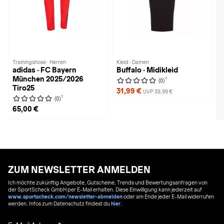
Trainingshose · Herren
Kleid · Damen
adidas · FC Bayern
Buffalo · Midikleid
München 2025/2026
1
(0)
Tiro25
31,99 €
UVP 39,99 €
1
(0)
65,00 €
ZUM NEWSLETTER ANMELDEN
Ich möchte zukünftig Angebote, Gutscheine, Trends und Bewertungsanfragen von
der SportScheck GmbH per E-Mail erhalten. Diese Einwilligung kann jederzeit auf
www.sportscheck.com/newsletter-abmelden
oder am Ende jeder E-Mail widerrufen
werden. Infos zum Datenschutz findest du
hier
.