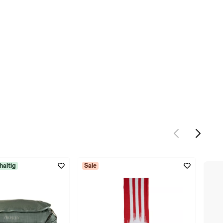
haltig
Sale