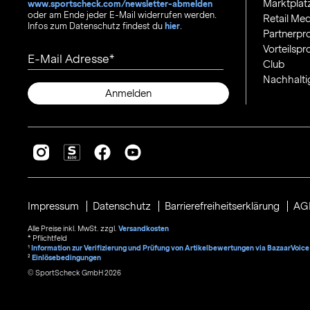
Marktplat
www.sportscheck.com/newsletter-abmelden
oder am Ende jeder E-Mail widerrufen werden.
Retail Med
Infos zum Datenschutz findest du
hier
.
Partnerp
Vorteilsp
E-Mail Adresse
Club
Nachhalti
Anmelden
Impressum
Datenschutz
Barrierefreiheitserklärung
AG
Alle Preise inkl. MwSt. zzgl.
Versandkosten
* Pflichtfeld
1
Information zur Verifizierung und Prüfung von Artikelbewertungen via BazaarVoice
²
Einlösebedingungen
© SportScheck GmbH 2026