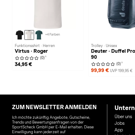
+4 Farben
Funktionsshirt · Herren
Trolley · Unisex
Virtus · Roger
Deuter · Duffel Pro
90
1
(0)
1
34,95 €
(0)
99,99 €
UVP 199,95 €
ZUM NEWSLETTER ANMELDEN
Unter
Über uns
Ich möchte zukünftig Angebote, Gutscheine,
Trends und Bewertungsanfragen von der
Jobs
SportScheck GmbH per E-Mail erhalten. Diese
App
Einwilligung kann jederzeit auf