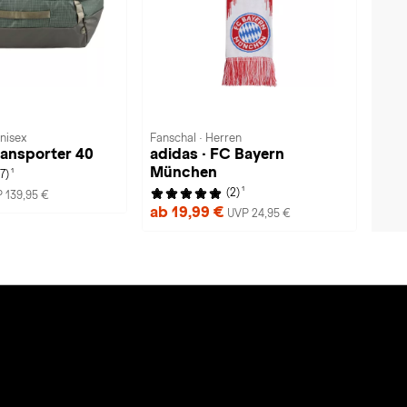
nisex
Fanschal · Herren
ransporter 40
adidas · FC Bayern
München
1
(7)
1
(2)
 139,95 €
ab 19,99 €
UVP 24,95 €