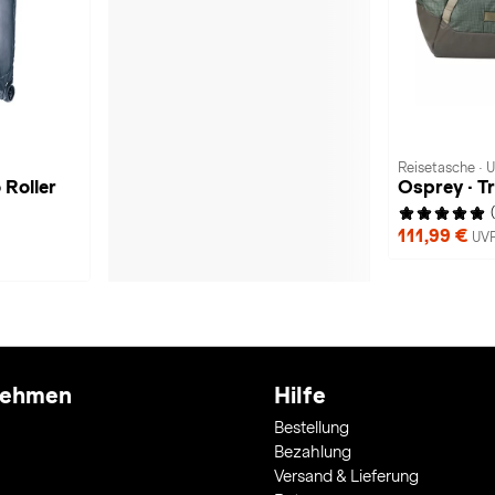
Reisetasche · U
 Roller
Osprey · T
111,99 €
UVP
nehmen
Hilfe
Bestellung
Bezahlung
Versand & Lieferung