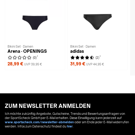
Bikini Set · Damen
Bikini Set · Damen
Arena · OPENINGS
adidas
1
1
(0)
(2)
28,99 €
31,99 €
UVP 39,95 €
UVP 44,95 €
ZUM NEWSLETTER ANMELDEN
Ich möchte zukünftig Angebote, Gutscheine, Trends und Bewertungsanfragen von
der SportScheck GmbH per E-Mail erhalten. Diese Einwilligung kann jederzeit auf
www.sportscheck.com/newsletter-abmelden
oder am Ende jeder E-Mail widerrufen
werden. Infos zum Datenschutz findest du
hier
.