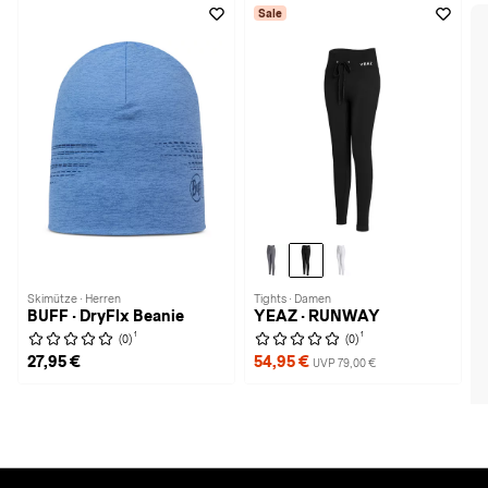
Sale
Skimütze · Herren
Tights · Damen
BUFF · DryFlx Beanie
YEAZ · RUNWAY
1
1
(0)
(0)
27,95 €
54,95 €
UVP 79,00 €