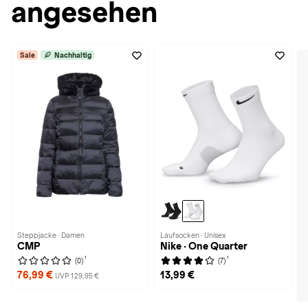
angesehen
Sale
Nachhaltig
Steppjacke · Damen
Laufsocken · Unisex
CMP
Nike · One Quarter
1
1
(0)
(7)
76,99 €
13,99 €
UVP 129,95 €