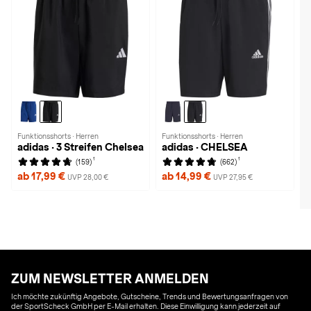
Funktionsshorts · Herren
Funktionsshorts · Herren
adidas · 3 Streifen Chelsea
adidas · CHELSEA
1
1
(159)
(662)
ab 17,99 €
ab 14,99 €
UVP 28,00 €
UVP 27,95 €
ZUM NEWSLETTER ANMELDEN
Ich möchte zukünftig Angebote, Gutscheine, Trends und Bewertungsanfragen von
der SportScheck GmbH per E-Mail erhalten. Diese Einwilligung kann jederzeit auf