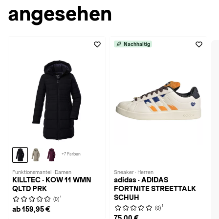
angesehen
Nachhaltig
+7 Farben
Funktionsmantel · Damen
Sneaker · Herren
KILLTEC · KOW 11 WMN
adidas · ADIDAS
QLTD PRK
FORTNITE STREETTALK
SCHUH
1
(0)
1
(0)
ab 159,95 €
75,00 €