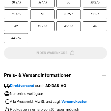
36 2/3
37 1/3
38
38 2/3
39 1/3
40
40 2/3
41 1/3
42
42 2/3
43 1/3
44
44 2/3
IN DEN WARENKORB
Preis- & Versandinformationen
Direktversand
 durch 
ADIDAS-AG
Nur online verfügbar
Alle Preise inkl. MwSt. und zzgl. 
Versandkosten
Rückgabe innerhalb von 30 Tagen möglich