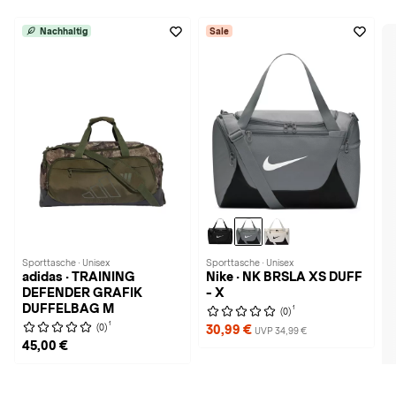
Nachhaltig
Sale
Sporttasche · Unisex
Sporttasche · Unisex
adidas · TRAINING
Nike · NK BRSLA XS DUFF
DEFENDER GRAFIK
- X
DUFFELBAG M
1
(0)
1
(0)
30,99 €
UVP 34,99 €
45,00 €