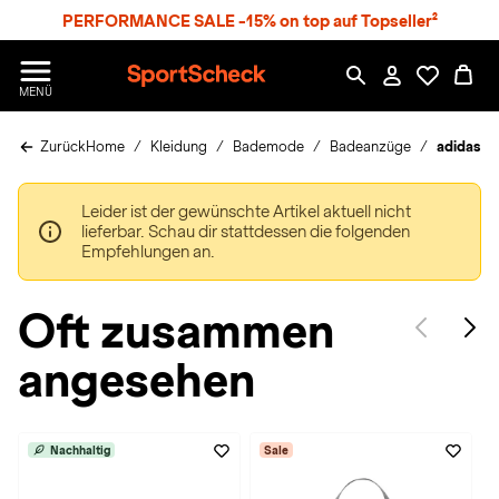
S
PERFORMANCE SALE -15% on top auf Topseller²
p
r
n
S
MENÜ
g
p
e
o
z
Zurück
Home
Kleidung
Bademode
Badeanzüge
adidas a
r
u
t
m
S
H
Leider ist der gewünschte Artikel aktuell nicht
c
a
lieferbar. Schau dir stattdessen die folgenden
h
u
Empfehlungen an.
e
p
c
t
k
Oft zusammen
n
h
angesehen
a
t
Nachhaltig
Sale