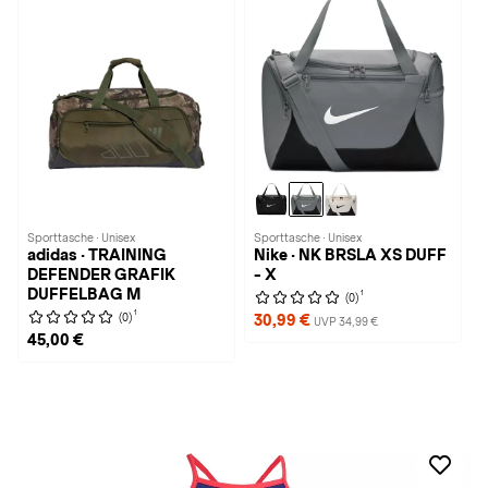
Sporttasche · Unisex
Sporttasche · Unisex
adidas · TRAINING
Nike · NK BRSLA XS DUFF
DEFENDER GRAFIK
- X
DUFFELBAG M
1
(0)
1
(0)
30,99 €
UVP 34,99 €
45,00 €