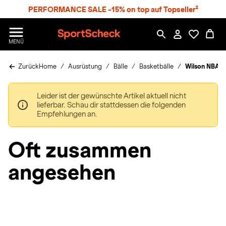
S
PERFORMANCE SALE -15% on top auf Topseller²
p
r
n
S
MENÜ
g
p
e
o
z
Zurück
Home
Ausrüstung
Bälle
Basketbälle
Wilson NBA 
r
u
t
m
S
H
Leider ist der gewünschte Artikel aktuell nicht
c
a
lieferbar. Schau dir stattdessen die folgenden
h
u
Empfehlungen an.
e
p
c
t
k
Oft zusammen
n
h
angesehen
a
t