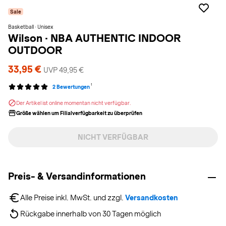
Sale
Basketball · Unisex
Wilson
·
NBA AUTHENTIC INDOOR
OUTDOOR
33,95 €
UVP 49,95 €
1
2 Bewertungen
Der Artikel ist online momentan nicht verfügbar.
Größe wählen um Filialverfügbarkeit zu überprüfen
NICHT VERFÜGBAR
Preis- & Versandinformationen
Alle Preise inkl. MwSt. und zzgl. 
Versandkosten
Rückgabe innerhalb von 30 Tagen möglich