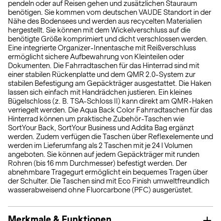
pendeln oder auf Reisen gehen und zusätzlichen Stauraum
benötigen. Sie kommen vom deutschen VAUDE Standort in der
Nähe des Bodensees und werden aus recycelten Materialien
hergestellt. Sie können mit dem Wickelverschluss auf die
benötigte Größe komprimiert und dicht verschlossen werden.
Eine integrierte Organizer-Innentasche mit Reißverschluss
ermöglicht sichere Aufbewahrung von Kleinteilen oder
Dokumenten. Die Fahrradtaschen für das Hinterrad sind mit
einer stabilen Rückenplatte und dem QMR 2.0-System zur
stabilen Befestigung am Gepäckträger ausgestattet. Die Haken
lassen sich einfach mit Handrädchen justieren. Ein kleines
Bügelschloss (z. B. TSA-Schloss II) kann direkt am QMR-Haken
verriegelt werden. Die Aqua Back Color Fahrradtaschen für das
Hinterrad können um praktische Zubehör-Taschen wie
SortYour Back, SortYour Business und Addita Bag ergänzt
werden. Zudem verfügen die Taschen über Reflexelemente und
werden im Lieferumfang als 2 Taschen mit je 24 l Volumen
angeboten. Sie können auf jedem Gepäckträger mit runden
Rohren (bis 16 mm Durchmesser) befestigt werden. Der
abnehmbare Tragegurt ermöglicht ein bequemes Tragen über
der Schulter. Die Taschen sind mit Eco Finish umweltfreundlich
wasserabweisend ohne Fluorcarbone (PFC) ausgerüstet.
Merkmale & Funktionen