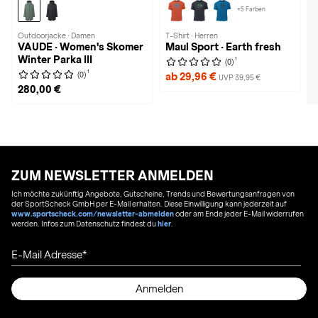
+5 Farben
Outdoorjacke · Damen
T-Shirt · Herren
VAUDE · Women's Skomer
Maul Sport · Earth fresh
Winter Parka III
1
(0)
1
(0)
ab 29,96 €
UVP 39,95 €
280,00 €
ZUM NEWSLETTER ANMELDEN
Ich möchte zukünftig Angebote, Gutscheine, Trends und Bewertungsanfragen von
der SportScheck GmbH per E-Mail erhalten. Diese Einwilligung kann jederzeit auf
www.sportscheck.com/newsletter-abmelden
oder am Ende jeder E-Mail widerrufen
werden. Infos zum Datenschutz findest du
hier
.
E-Mail Adresse
Anmelden