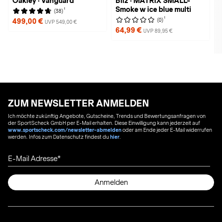
Oakley · Vanguard
Bliz · MATRIX SMALL-
Smoke w ice blue multi
1
(38)
1
(0)
499,00 €
UVP 549,00 €
64,99 €
UVP 89,95 €
ZUM NEWSLETTER ANMELDEN
Ich möchte zukünftig Angebote, Gutscheine, Trends und Bewertungsanfragen von
der SportScheck GmbH per E-Mail erhalten. Diese Einwilligung kann jederzeit auf
www.sportscheck.com/newsletter-abmelden
oder am Ende jeder E-Mail widerrufen
werden. Infos zum Datenschutz findest du
hier
.
E-Mail Adresse
Anmelden