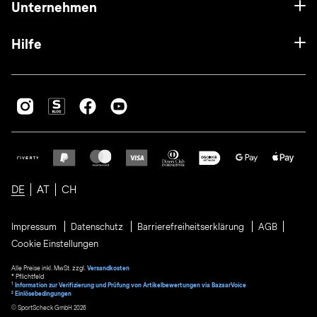
Unternehmen
Hilfe
DE
AT
CH
Impressum
Datenschutz
Barrierefreiheitserklärung
AGB
Cookie Einstellungen
Alle Preise inkl. MwSt. zzgl.
Versandkosten
* Pflichtfeld
1
Information zur Verifizierung und Prüfung von Artikelbewertungen via BazaarVoice
²
Einlösebedingungen
© SportScheck GmbH 2026