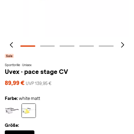
Sale
Sportbrille · Unisex
Uvex
·
pace stage CV
89,99 €
UVP 139,95 €
Farbe:
white matt
Größe:
Selected