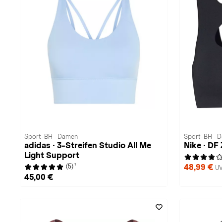
Sport-BH · Damen
Sport-BH · 
adidas · 3-Streifen Studio All Me
Nike · D
Light Support
1
48,99 €
(5)
UV
45,00 €