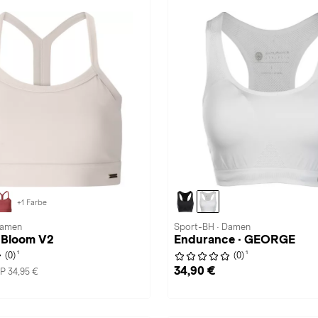
+1 Farbe
Damen
Sport-BH · Damen
· Bloom V2
Endurance · GEORGE
1
1
(0)
(0)
34,90 €
P 34,95 €