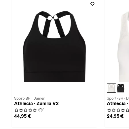
Sport-BH · Damen
Sport-BH · 
Athlecia · Zanilia V2
Athlecia 
1
(0)
44,95 €
24,95 €