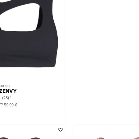
Damen
F ZENVY
1
(25)
P 59,99 €