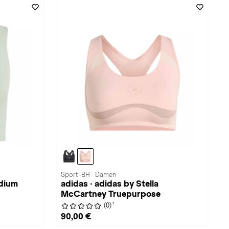
Sport-BH · Damen
edium
adidas · adidas by Stella
McCartney Truepurpose
1
(0)
90,00 €