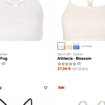
+2 Farben
Damen
Sport-BH · Damen
· Fog
Athlecia · Blossom
1
1
(0)
(0)
27,96 €
UVP 34,95 €
g
Sale