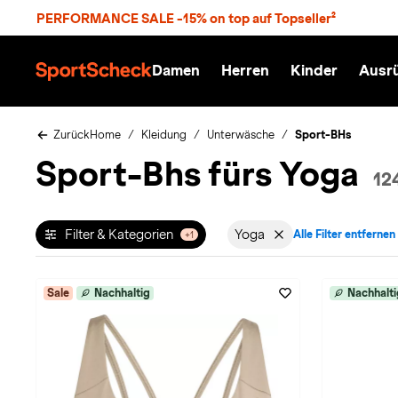
S
PERFORMANCE SALE -15% on top auf Topseller²
p
r
n
Damen
Herren
Kinder
Ausr
g
S
e
p
z
o
u
r
Zurück
Home
Kleidung
Unterwäsche
Sport-BHs
m
t
Sport-Bhs fürs Yoga
H
S
12
a
c
u
h
p
e
t
c
Filter & Kategorien
Yoga
Alle Filter entfernen
+1
Filter aktiv für Sportart
k
n
h
a
Sale
Nachhaltig
Nachhalti
t