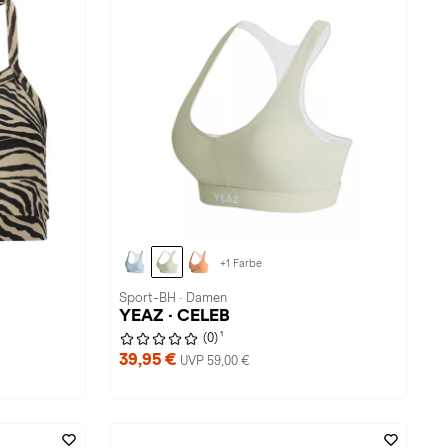
+1 Farbe
Sport-BH · Damen
YEAZ · CELEB
1
(0)
39,95 €
UVP 59,00 €