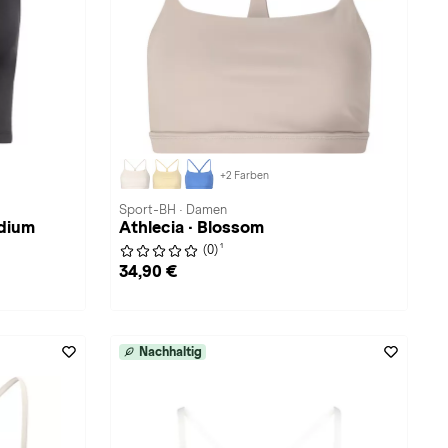
+2 Farben
Sport-BH · Damen
edium
Athlecia · Blossom
1
(0)
34,90 €
Nachhaltig