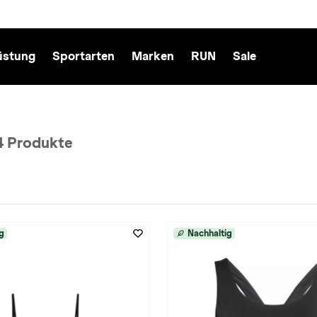
üstung
Sportarten
Marken
RUN
Sale
4 Produkte
: Yoga entfernen
g
Nachhaltig