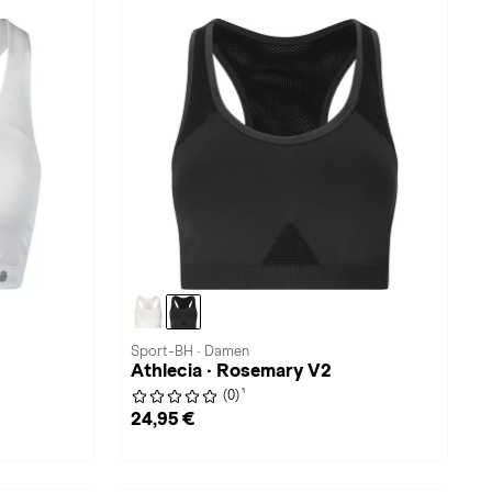
Sport-BH · Damen
Athlecia · Rosemary V2
1
(0)
24,95 €