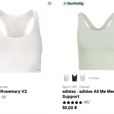
Nachhaltig
+1 Farbe
Damen
Sport-BH · Damen
· Rosemary V2
adidas · adidas All Me M
Support
1
(0)
1
(65)
50,00 €