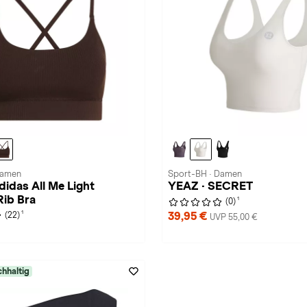
Damen
Sport-BH · Damen
didas All Me Light
YEAZ · SECRET
Rib Bra
1
(0)
1
39,95 €
(22)
UVP 55,00 €
hhaltig