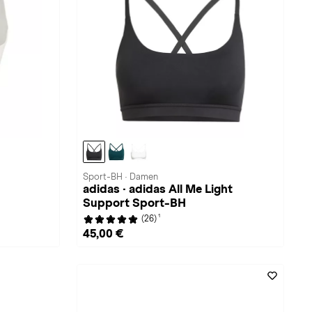
Sport-BH · Damen
adidas · adidas All Me Light
Support Sport-BH
1
(26)
45,00 €