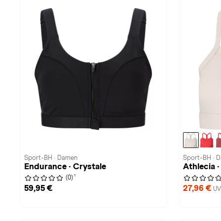
Sport-BH · Damen
Sport-BH · 
Endurance · Crystale
Athlecia 
1
(0)
59,95 €
27,96 €
UV