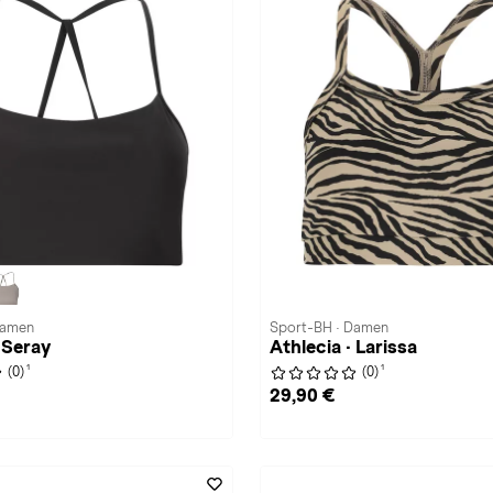
Damen
Sport-BH · Damen
 Seray
Athlecia · Larissa
1
1
(0)
(0)
29,90 €