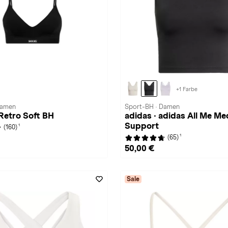
+1 Farbe
Damen
Sport-BH · Damen
Retro Soft BH
adidas · adidas All Me M
Support
1
(160)
1
(65)
50,00 €
Sale