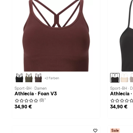
+2 Farben
Sport-BH · Damen
Sport-BH · 
Athlecia · Foan V3
Athlecia ·
1
(0)
34,90 €
34,90 €
Sale