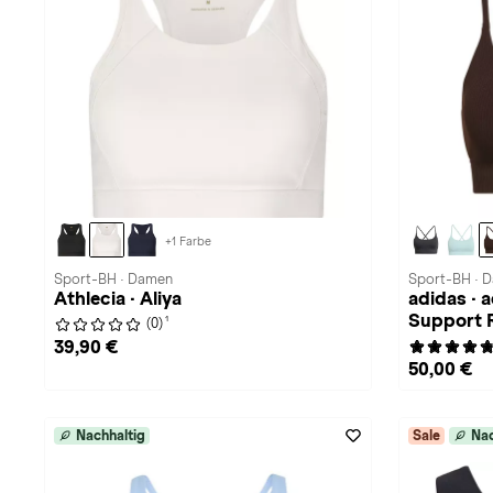
+1 Farbe
Sport-BH · Damen
Sport-BH · 
Athlecia · Aliya
adidas · a
Support 
1
(0)
39,90 €
50,00 €
Nachhaltig
Sale
Nac