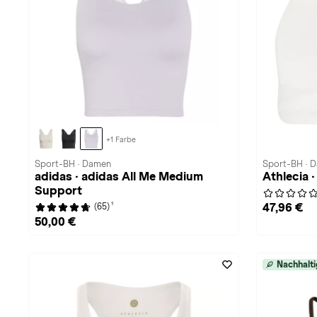
+1 Farbe
Sport-BH · Damen
Sport-BH · 
adidas · adidas All Me Medium
Athlecia 
Support
1
47,96 €
(65)
50,00 €
Nachhalti