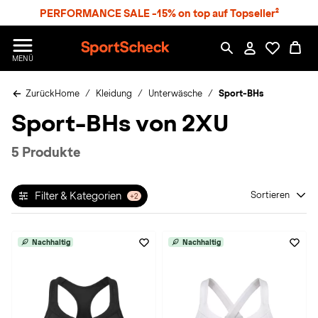
S
PERFORMANCE SALE -15% on top auf Topseller²
p
r
n
S
MENÜ
g
p
e
o
z
Zurück
Home
Kleidung
Unterwäsche
Sport-BHs
r
u
t
Sport-BHs von 2XU
m
S
H
c
a
h
5 Produkte
u
e
p
c
t
k
Filter & Kategorien
Sortieren
+2
n
h
a
Nachhaltig
Nachhaltig
t