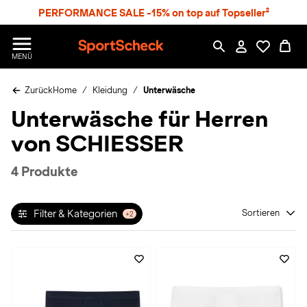
S
PERFORMANCE SALE -15% on top auf Topseller²
p
r
n
S
MENÜ
g
p
e
o
z
Zurück
Home
Kleidung
Unterwäsche
r
u
t
Unterwäsche für Herren
m
S
H
c
von SCHIESSER
a
h
u
e
p
c
4 Produkte
t
k
n
h
Filter & Kategorien
Sortieren
+2
a
t