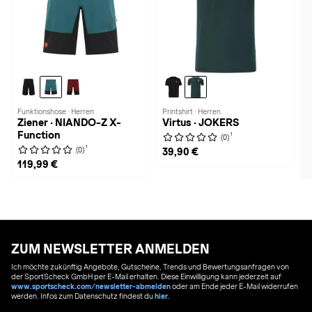
Funktionshose · Herren
Printshirt · Herren
Ziener · NIANDO-Z X-
Virtus · JOKERS
Function
1
(0)
1
(0)
39,90 €
119,99 €
ZUM NEWSLETTER ANMELDEN
Ich möchte zukünftig Angebote, Gutscheine, Trends und Bewertungsanfragen von
der SportScheck GmbH per E-Mail erhalten. Diese Einwilligung kann jederzeit auf
www.sportscheck.com/newsletter-abmelden
oder am Ende jeder E-Mail widerrufen
werden. Infos zum Datenschutz findest du
hier
.