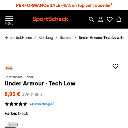
S
PERFORMANCE SALE -15% on top auf Topseller²
p
r
n
S
MENÜ
g
p
e
o
z
Zurück
Home
Kleidung
Socken
Under Armour Tech Low Soc
r
u
t
m
S
H
c
a
h
u
e
p
Sale
c
t
k
Sportsocken · Unisex
Under Armour
·
Tech Low
n
h
8,95 €
a
UVP 11,95 €
1
t
74 Bewertungen
Farbe:
black