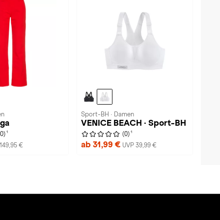
en
Sport-BH · Damen
nga
VENICE BEACH · Sport-BH
1
1
(0)
(0)
ab 31,99 €
149,95 €
UVP 39,99 €