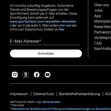
Über uns
Ich möchte zukünftig Angebote, Gutscheine,
Trends und Bewertungsanfragen von der
Jobs
SportScheck GmbH per E-Mail erhalten. Diese
App
Einwilligung kann jederzeit auf
Marktplat
www.sportscheck.com/newsletter-abmelden
oder am Ende jeder E-Mail widerrufen werden.
Retail Med
Infos zum Datenschutz findest du
hier
.
Partnerp
Vorteilsp
E-Mail Adresse
Club
Nachhalti
Anmelden
Impressum
Datenschutz
Barrierefreiheitserklärung
AG
Alle Preise inkl. MwSt. zzgl.
Versandkosten
* Pflichtfeld
1
Information zur Verifizierung und Prüfung von Artikelbewertungen via BazaarVoice