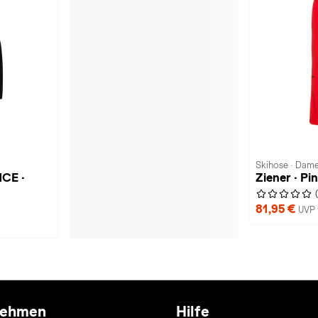
Skihose · Dam
CE ·
Ziener · Pi
81,95 €
UVP 
nehmen
Hilfe