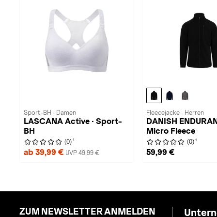
Sport-BH · Damen
Fleecejacke · Herren
LASCANA Active · Sport-
DANISH ENDURAN
BH
Micro Fleece
1
1
(0)
(0)
ab 39,99 €
59,99 €
UVP 49,99 €
ZUM NEWSLETTER ANMELDEN
Unter