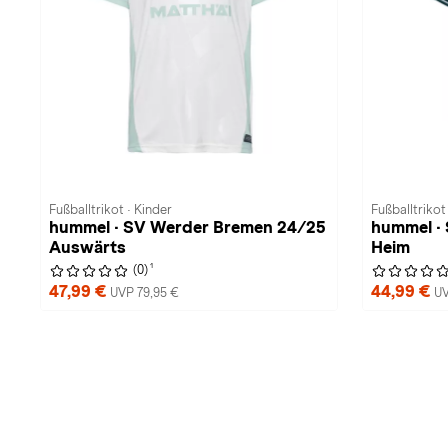
Fußballtrikot · Kinder
Fußballtrikot
hummel · SV Werder Bremen 24/25
hummel ·
Auswärts
Heim
1
(0)
47,99 €
44,99 €
UVP 79,95 €
UV