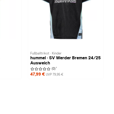
Fußballtrikot · Kinder
6
hummel · SV Werder Bremen 24/25
Ausweich
1
(0)
47,99 €
UVP 79,95 €