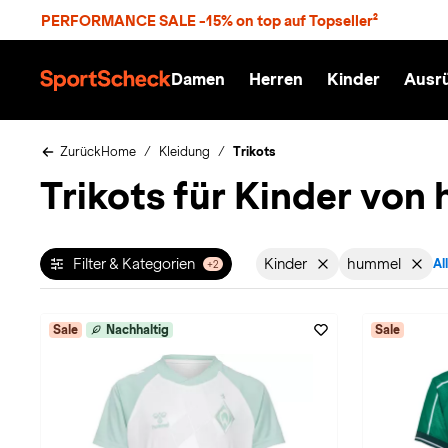
S
PERFORMANCE SALE -15% on top auf Topseller²
p
r
n
Damen
Herren
Kinder
Ausr
g
S
e
p
z
o
u
r
Zurück
Home
Kleidung
Trikots
m
t
Trikots für Kinder von
H
S
a
c
u
h
p
e
t
c
Filter & Kategorien
Kinder
hummel
Al
+2
Filter aktiv für Geschle
Filter akt
k
n
h
a
Sale
Nachhaltig
Sale
t