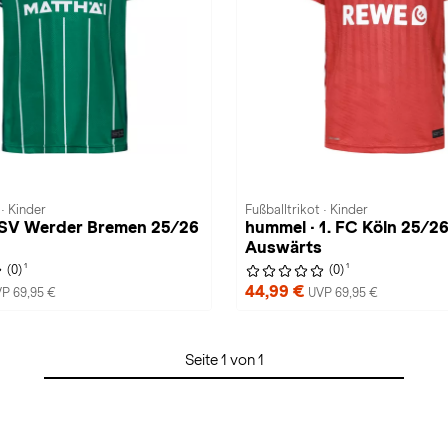
 · Kinder
Fußballtrikot · Kinder
 SV Werder Bremen 25/26
hummel · 1. FC Köln 25/2
Auswärts
1
1
(0)
(0)
44,99 €
P 69,95 €
UVP 69,95 €
Seite 1 von 1