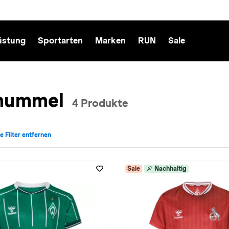
üstung
Sportarten
Marken
RUN
Sale
 hummel
4 Produkte
le Filter entfernen
cht: Kinder entfernen
iv für Marke: hummel entfernen
Sale
Nachhaltig