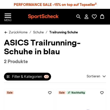
S
PERFORMANCE SALE -15% on top auf Topseller²
p
r
n
S
MENÜ
g
p
e
o
z
Zurück
Home
Schuhe
Trailrunning Schuhe
r
u
t
ASICS Trailrunning-
m
S
H
c
Schuhe in blau
a
h
u
e
p
c
2 Produkte
t
k
n
h
Filter & Kategorien
Sortieren
+2
a
t
Sale
Sale
Nachhaltig