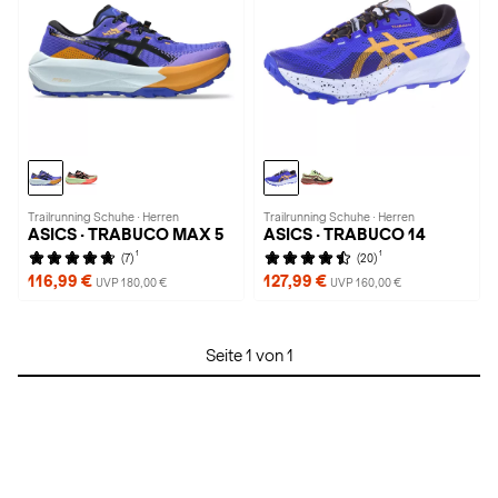
Trailrunning Schuhe · Herren
Trailrunning Schuhe · Herren
ASICS · TRABUCO MAX 5
ASICS · TRABUCO 14
1
1
(7)
(20)
116,99 €
127,99 €
UVP 180,00 €
UVP 160,00 €
Seite 1 von 1