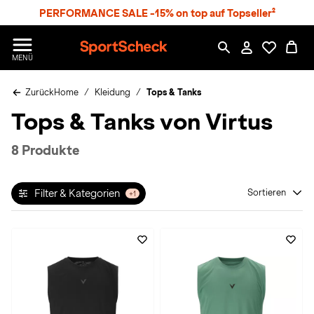
S
PERFORMANCE SALE -15% on top auf Topseller²
p
r
n
S
MENÜ
g
p
e
o
z
Zurück
Home
Kleidung
Tops & Tanks
r
u
t
Tops & Tanks von Virtus
m
S
H
c
a
h
8 Produkte
u
e
p
c
t
k
Filter & Kategorien
Sortieren
+1
n
h
a
t