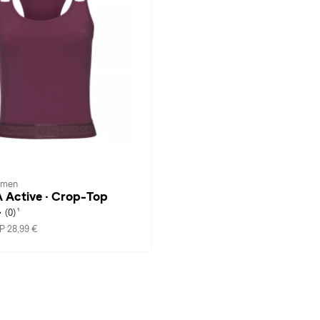
amen
Active · Crop-Top
1
(0)
P 28,99 €