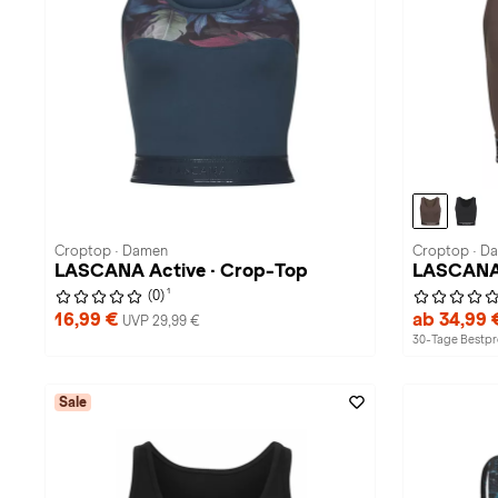
Croptop · Damen
Croptop · D
LASCANA Active · Crop-Top
LASCANA 
1
(0)
16,99 €
ab 34,99
UVP 29,99 €
30-Tage Bestpre
Sale