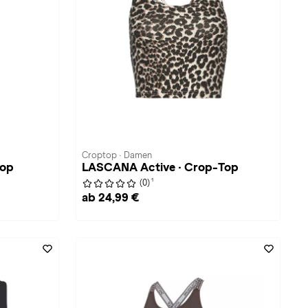
Croptop · Damen
top
LASCANA Active · Crop-Top
1
(0)
ab 24,99 €