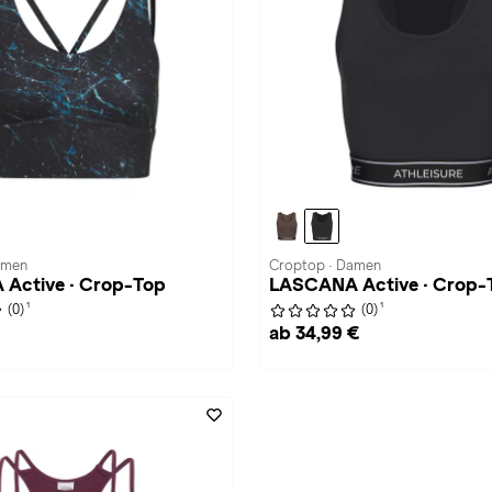
amen
Croptop · Damen
Active · Crop-Top
LASCANA Active · Crop-
1
1
(0)
(0)
ab 34,99 €