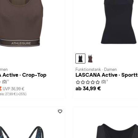
amen
Funktionstank · Damen
Active · Crop-Top
LASCANA Active · Sport
1
1
(0)
(0)
 €
ab 34,99 €
UVP 36,99 €
is: 27,99 € (+25%)