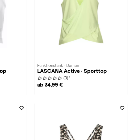
Funktionstank · Damen
top
LASCANA Active · Sporttop
1
(0)
ab 34,99 €