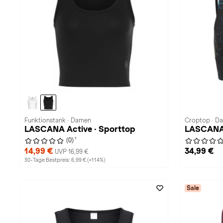
Funktionstank · Damen
Croptop · D
LASCANA Active · Sporttop
LASCANA 
1
(0)
14,99 €
34,99 €
UVP 16,99 €
30-Tage Bestpreis: 6,99 € (+114%)
Sale