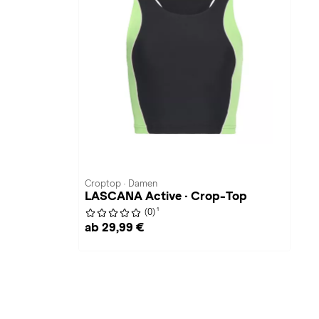
Croptop · Damen
LASCANA Active · Crop-Top
1
(0)
ab 29,99 €