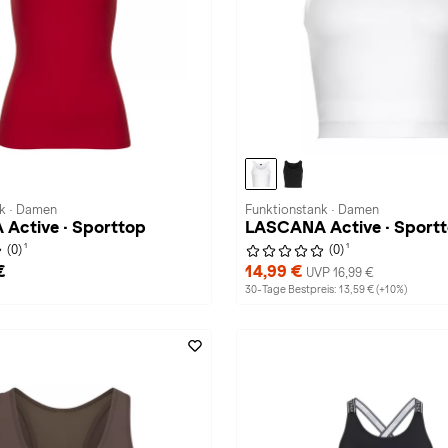
k · Damen
Funktionstank · Damen
Active · Sporttop
LASCANA Active · Sport
1
1
(0)
(0)
€
14,99 €
UVP 16,99 €
30-Tage Bestpreis: 13,59 € (+10%)