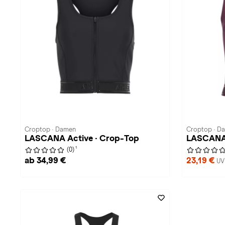
Croptop · Damen
Croptop · D
LASCANA Active · Crop-Top
LASCANA 
1
(0)
ab 34,99 €
23,19 €
UV