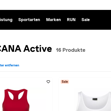
üstung
Sportarten
Marken
RUN
Sale
CANA Active
16 Produkte
ilter entfernen
Marke: LASCANA Active entfernen
Sale