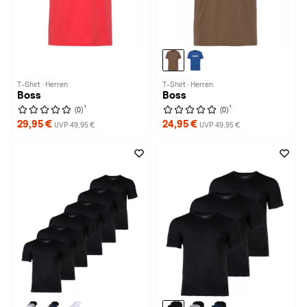
T-Shirt · Herren
T-Shirt · Herren
Boss
Boss
1
1
(0)
(0)
29,95 €
24,95 €
UVP 49,95 €
UVP 49,95 €