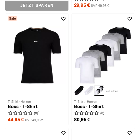
29,95 €
JETZT SPAREN
UVP 49,95 €
Sale
+3 Farben
T-Shirt · Herren
T-Shirt · Herren
Boss · T-Shirt
Boss · T-Shirt
1
1
(0)
(0)
44,95 €
80,95 €
UVP 49,95 €