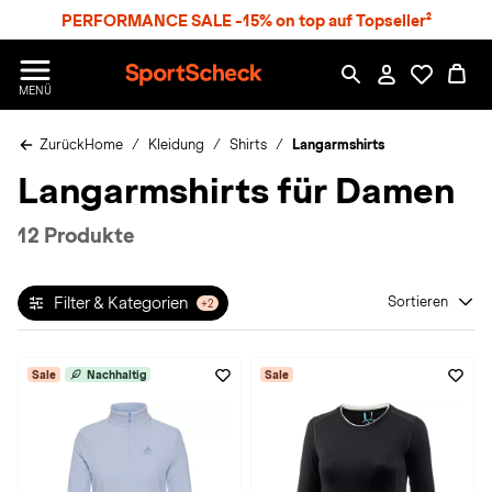
S
PERFORMANCE SALE -15% on top auf Topseller²
p
r
n
S
MENÜ
g
p
e
o
z
Zurück
Home
Kleidung
Shirts
Langarmshirts
r
u
t
Langarmshirts für Damen
m
S
H
c
a
h
12 Produkte
u
e
p
c
t
k
Filter & Kategorien
Sortieren
+2
n
h
a
Sale
Nachhaltig
Sale
t