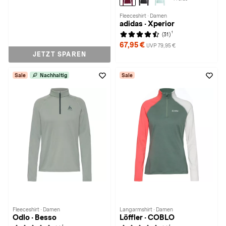
Fleeceshirt · Damen
adidas · Xperior
1
(31)
67,95 €
UVP 79,95 €
JETZT SPAREN
Sale
Nachhaltig
Sale
Fleeceshirt · Damen
Langarmshirt · Damen
Odlo · Besso
Löffler · COBLO
1
1