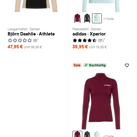
+1 Farbe
Langarmshirt · Damen
Fleeceshirt · Damen
Björn Daehlie · Athlete
adidas · Xperior
1
1
(0)
(31)
47,95 €
39,95 €
UVP 98,95 €
UVP 79,95 €
Sale
Nachhaltig
+1 Farbe