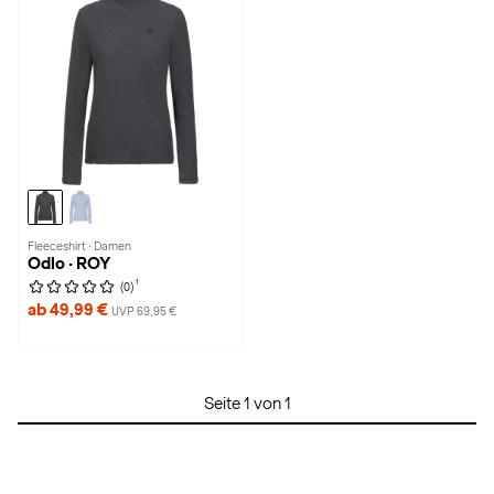
Fleeceshirt · Damen
Odlo · ROY
1
(0)
ab 49,99 €
UVP 69,95 €
Seite 1 von 1