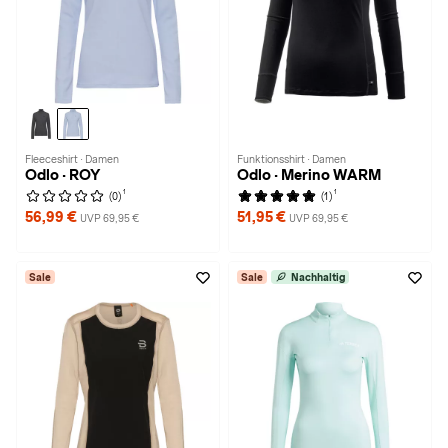
Fleeceshirt · Damen
Funktionsshirt · Damen
Odlo · ROY
Odlo · Merino WARM
1
1
(0)
(1)
56,99 €
51,95 €
UVP 69,95 €
UVP 69,95 €
Sale
Sale
Nachhaltig