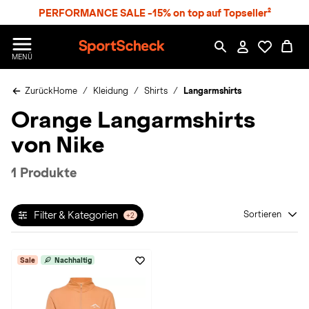
S
PERFORMANCE SALE -15% on top auf Topseller²
p
r
n
S
MENÜ
g
p
e
o
z
Zurück
Home
Kleidung
Shirts
Langarmshirts
r
u
t
Orange Langarmshirts
m
S
H
c
von Nike
a
h
u
e
p
c
1 Produkte
t
k
n
h
Filter & Kategorien
Sortieren
+2
a
t
Sale
Nachhaltig