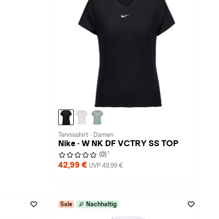
Tennisshirt · Damen
Nike · W NK DF VCTRY SS TOP
1
(0)
42,99 €
UVP 49,99 €
Sale
Nachhaltig