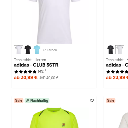
+3 Farben
Tennisshirt · Herren
Tennisshirt · 
adidas · CLUB 3STR
adidas · 
1
(49)
ab 30,99 €
ab 23,99
UVP 40,00 €
Sale
Nachhaltig
Sale