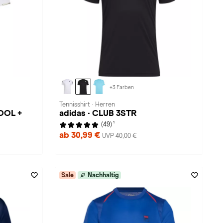
+3 Farben
Tennisshirt · Herren
OOL +
adidas · CLUB 3STR
1
(49)
ab 30,99 €
UVP 40,00 €
Sale
Nachhaltig