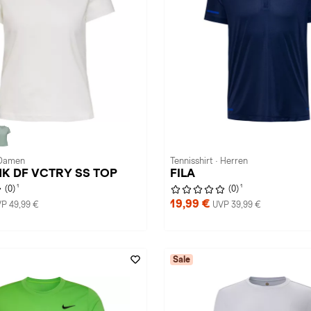
· Damen
Tennisshirt · Herren
 NK DF VCTRY SS TOP
FILA
1
1
(0)
(0)
19,99 €
P 49,99 €
UVP 39,99 €
Sale