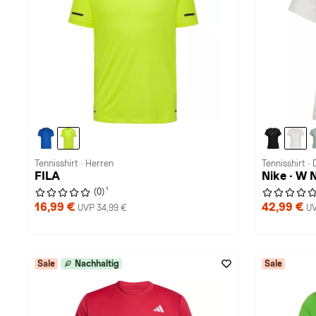
Tennisshirt · Herren
Tennisshirt 
FILA
Nike · W
1
(0)
16,99 €
42,99 €
UVP 34,99 €
UV
Sale
Nachhaltig
Sale