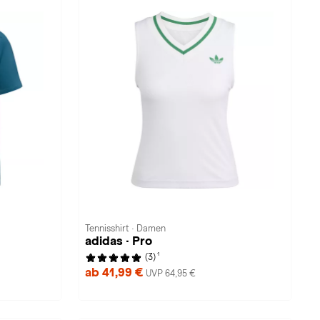
Tennisshirt · Damen
adidas · Pro
1
(3)
ab 41,99 €
UVP 64,95 €