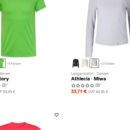
+4 Farben
+2 Farben
 Herren
Langarmshirt · Damen
tory
Athlecia · Miwa
1
1
(2)
(0)
33,71 €
P 39,99 €
UVP 44,95 €