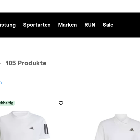
üstung
Sportarten
Marken
RUN
Sale
s
105 Produkte
n
: Tennis entfernen
hhaltig