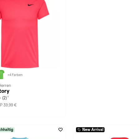
+4 Farben
 Herren
tory
1
(2)
P 39,99 €
hhaltig
New Arrival