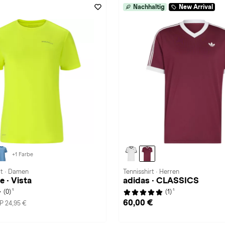
Nachhaltig
New Arrival
+1 Farbe
rt · Damen
Tennisshirt · Herren
 · Vista
adidas · CLASSICS
1
1
(0)
(1)
60,00 €
P 24,95 €