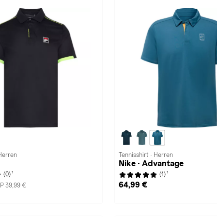
 Herren
Tennisshirt · Herren
Nike · Advantage
1
1
(0)
(1)
64,99 €
P 39,99 €