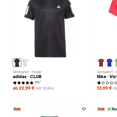
Tennisshirt · Kinder
Tennisshirt ·
adidas · CLUB
Nike · Vic
1
(11)
ab 22,99 €
33,99 €
UVP 30,00 €
UV
Sale
Sale
Nac