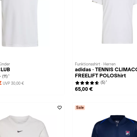
Kinder
Funktionsshirt · Herren
CLUB
adidas · TENNIS CLIMAC
FREELIFT POLOShirt
1
(11)
1
 €
(5)
UVP 30,00 €
65,00 €
Sale