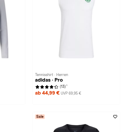
Tennisshirt · Herren
adidas · Pro
1
(13)
ab 44,99 €
UVP 69,95 €
Sale