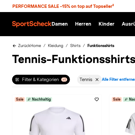
S
PERFORMANCE SALE -15% on top auf Topseller²
p
r
n
Damen
Herren
Kinder
Ausr
g
S
e
p
z
o
u
r
Zurück
Home
Kleidung
Shirts
Funktionsshirts
m
t
Tennis-Funktionsshirt
H
S
a
c
u
h
p
e
t
c
Filter & Kategorien
Tennis
Alle Filter entferne
+1
Filter aktiv für Sportart
k
n
h
a
Sale
Nachhaltig
Sale
Nac
t