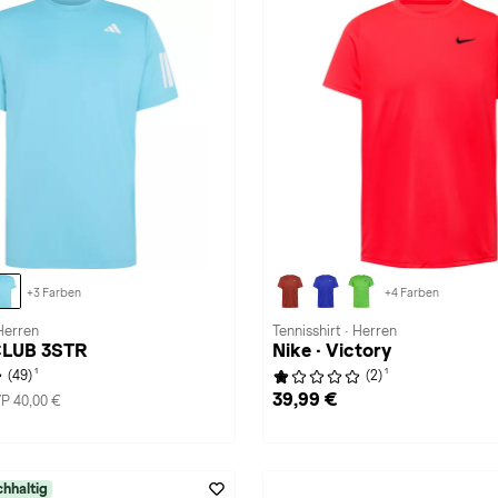
+3 Farben
+4 Farben
 Herren
Tennisshirt · Herren
 CLUB 3STR
Nike · Victory
1
1
(49)
(2)
39,99 €
P 40,00 €
hhaltig