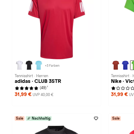
+3 Farben
Tennisshirt · Herren
Tennisshirt ·
adidas · CLUB 3STR
Nike · Vic
1
(49)
31,99 €
31,99 €
UVP 40,00 €
UV
Sale
Nachhaltig
Sale