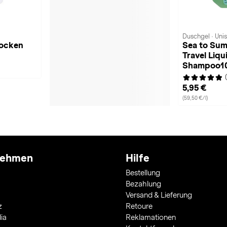
Duschgel · Uni
Socken
Sea to Sum
Travel Liqu
Shampoo1
5,95 €
(59,50 €/l)
nehmen
Hilfe
Bestellung
Bezahlung
Versand & Lieferung
z
Retoure
ia
Reklamationen