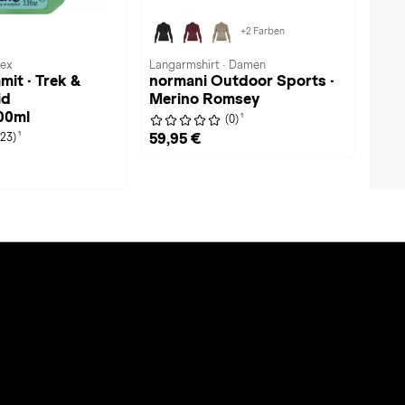
+2 Farben
sex
Langarmshirt · Damen
mit · Trek &
normani Outdoor Sports ·
id
Merino Romsey
00ml
1
(0)
1
59,95 €
(23)