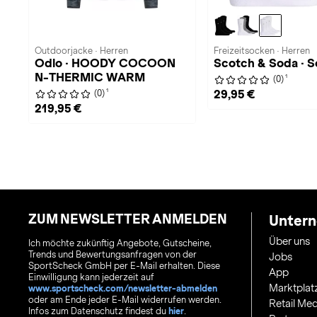
Outdoorjacke · Herren
Freizeitsocken · Herren
Odlo · HOODY COCOON
Scotch & Soda · 
N-THERMIC WARM
1
(0)
1
29,95 €
(0)
219,95 €
ZUM NEWSLETTER ANMELDEN
Unter
Über uns
Ich möchte zukünftig Angebote, Gutscheine,
Trends und Bewertungsanfragen von der
Jobs
SportScheck GmbH per E-Mail erhalten. Diese
App
Einwilligung kann jederzeit auf
Marktplat
www.sportscheck.com/newsletter-abmelden
oder am Ende jeder E-Mail widerrufen werden.
Retail Med
Infos zum Datenschutz findest du
hier
.