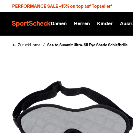
S
PERFORMANCE SALE -15% on top auf Topseller²
p
r
n
Damen
Herren
Kinder
Ausr
g
S
e
p
z
o
u
r
Zurück
Home
Sea to Summit Ultra-Sil Eye Shade Schlafbrille
m
t
H
S
a
c
u
h
p
e
t
c
k
n
h
a
t