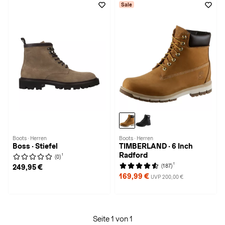
Sale
Boots · Herren
Boots · Herren
Boss · Stiefel
TIMBERLAND · 6 Inch
Radford
1
(0)
1
(187)
249,95 €
169,99 €
UVP 200,00 €
Seite 1 von 1