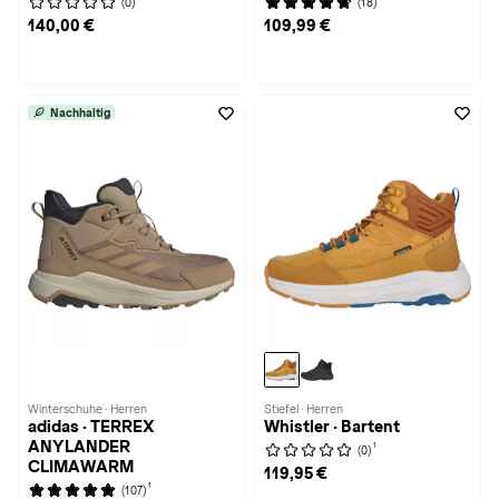
(0)
(18)
140,00 €
109,99 €
Nachhaltig
Winterschuhe · Herren
Stiefel · Herren
adidas · TERREX
Whistler · Bartent
ANYLANDER
1
(0)
CLIMAWARM
119,95 €
1
(107)