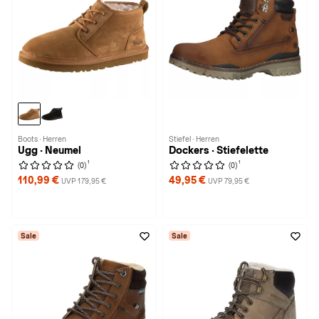
Boots · Herren
Stiefel · Herren
Ugg · Neumel
Dockers · Stiefelette
1
1
(0)
(0)
110,99 €
49,95 €
UVP 179,95 €
UVP 79,95 €
Sale
Sale