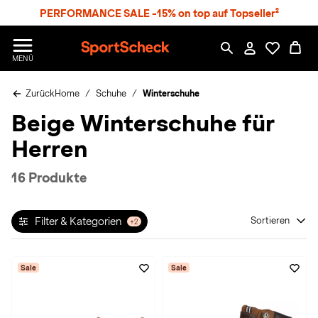
S
PERFORMANCE SALE -15% on top auf Topseller²
p
r
n
S
MENÜ
g
p
e
o
z
Zurück
Home
Schuhe
Winterschuhe
r
u
t
Beige Winterschuhe für
m
S
H
c
Herren
a
h
u
e
p
c
16 Produkte
t
k
n
h
Filter & Kategorien
Sortieren
+2
a
t
Sale
Sale