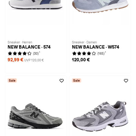
Sneaker · Herren
Sneaker · Damen
NEW BALANCE · 574
NEW BALANCE · W574
1
1
(30)
(165)
92,99 €
120,00 €
UVP 120,00 €
Sale
Sale