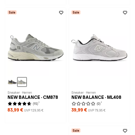
Sale
Sale
Sneaker · Herren
Sneaker · Herren
NEW BALANCE · CM878
NEW BALANCE · ML408
1
1
(15)
(0)
83,99 €
39,99 €
UVP 129,95 €
UVP 79,95 €
Sale