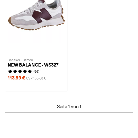
Sneaker · Damen
NEW BALANCE · WS327
1
(66)
113,99 €
UVP 130,00 €
Seite 1 von 1