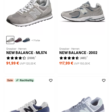
+1 Farbe
Sneaker · Herren
Sneaker · Herren
NEW BALANCE · ML574
NEW BALANCE · 2002
1
1
(2008)
(483)
91,99 €
117,99 €
UVP 120,00 €
UVP 150,00 €
Sale
Nachhaltig