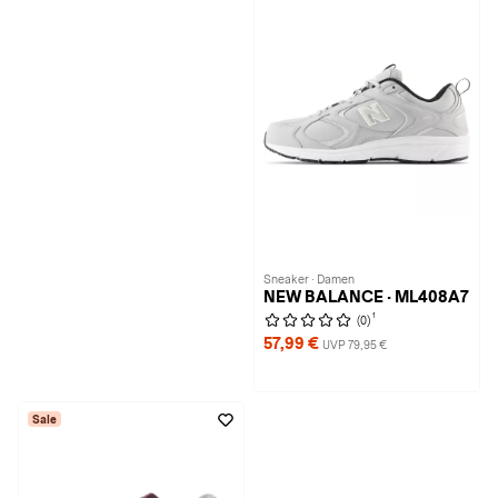
Sneaker · Damen
NEW BALANCE · ML408A7
1
(0)
57,99 €
UVP 79,95 €
Sale