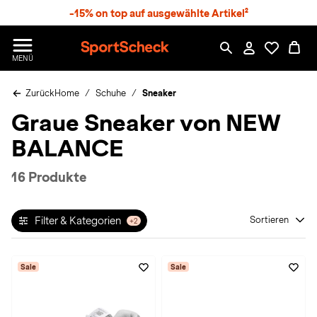
S
-15% on top auf ausgewählte Artikel²
p
r
n
S
MENÜ
g
p
e
o
z
Zurück
Home
Schuhe
Sneaker
r
u
t
Graue Sneaker von NEW
m
S
H
c
BALANCE
a
h
u
e
p
c
16 Produkte
t
k
n
h
Filter & Kategorien
Sortieren
+2
a
t
Sale
Sale