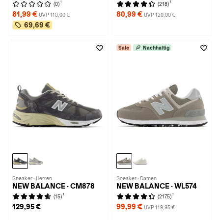
1
1
(0)
(218)
81,99 €
80,99 €
UVP 110,00 €
UVP 120,00 €
69,69 €
Sale
Nachhaltig
Sneaker · Herren
Sneaker · Damen
NEW BALANCE · CM878
NEW BALANCE · WL574
1
1
(15)
(2175)
129,95 €
99,99 €
UVP 119,95 €