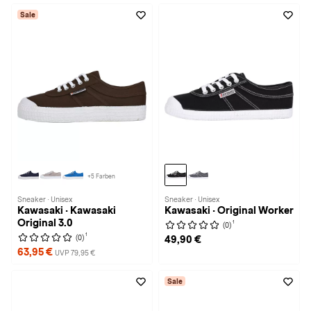
Sale
+5 Farben
Sneaker · Unisex
Sneaker · Unisex
Kawasaki · Kawasaki
Kawasaki · Original Worker
Original 3.0
1
(0)
1
(0)
49,90 €
63,95 €
UVP 79,95 €
Sale