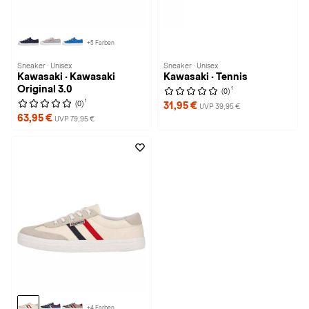
+5 Farben
Sneaker · Unisex
Sneaker · Unisex
Kawasaki · Kawasaki
Kawasaki · Tennis
Original 3.0
1
(0)
1
(0)
31,95 €
UVP 39,95 €
63,95 €
UVP 79,95 €
+4 Farben