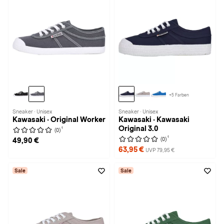
+5 Farben
Sneaker · Unisex
Sneaker · Unisex
Kawasaki · Original Worker
Kawasaki · Kawasaki
Original 3.0
1
(0)
1
(0)
49,90 €
63,95 €
UVP 79,95 €
Sale
Sale