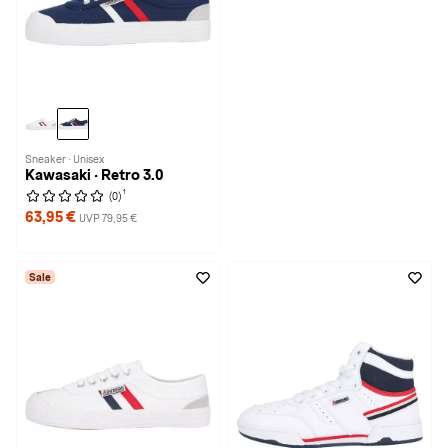
Sneaker · Unisex
Kawasaki · Retro 3.0
1
(0)
63,95 €
UVP 79,95 €
Sale