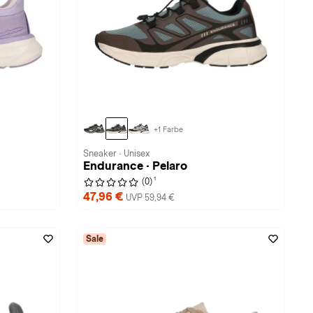
+1 Farbe
Sneaker · Unisex
Endurance · Pelaro
1
(0)
47,96 €
UVP 59,94 €
Sale