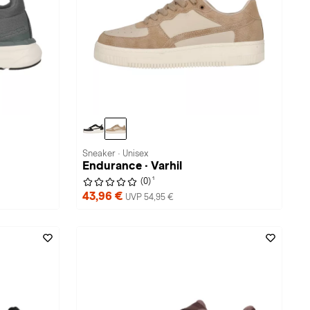
Sneaker · Unisex
Endurance · Varhil
1
(0)
43,96 €
UVP 54,95 €