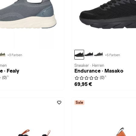
+3 Farben
+5 Farben
amen
Sneaker · Herren
 · Fealy
Endurance · Masako
1
1
(0)
(0)
69,95 €
Sale