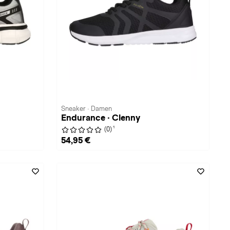
Sneaker · Damen
Endurance · Clenny
1
(0)
54,95 €