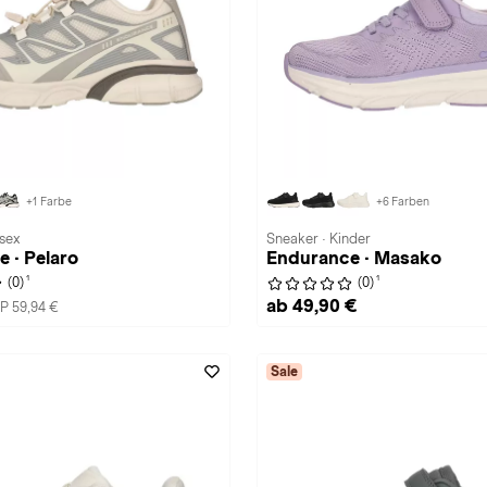
+1 Farbe
+6 Farben
isex
Sneaker · Kinder
 · Pelaro
Endurance · Masako
1
1
(0)
(0)
ab 49,90 €
P 59,94 €
Sale