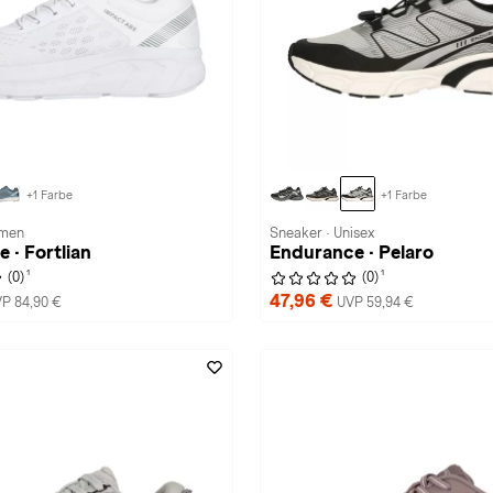
+1 Farbe
+1 Farbe
amen
Sneaker · Unisex
 · Fortlian
Endurance · Pelaro
1
1
(0)
(0)
47,96 €
P 84,90 €
UVP 59,94 €