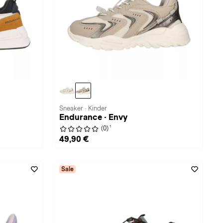
Sneaker · Kinder
Endurance · Envy
1
(0)
49,90 €
Sale