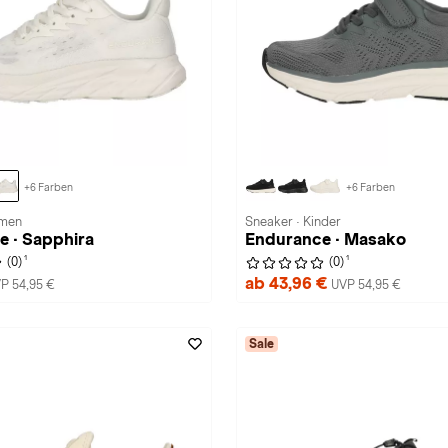
+6 Farben
+6 Farben
amen
Sneaker · Kinder
 · Sapphira
Endurance · Masako
1
1
(0)
(0)
ab 43,96 €
P 54,95 €
UVP 54,95 €
Sale