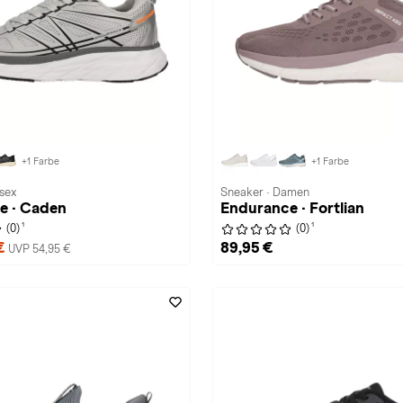
+1 Farbe
+1 Farbe
isex
Sneaker · Damen
e · Caden
Endurance · Fortlian
1
1
(0)
(0)
 €
89,95 €
UVP 54,95 €