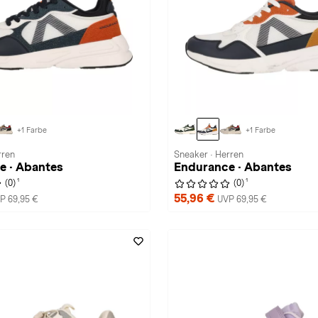
+1 Farbe
+1 Farbe
rren
Sneaker · Herren
e · Abantes
Endurance · Abantes
1
1
(0)
(0)
55,96 €
P 69,95 €
UVP 69,95 €