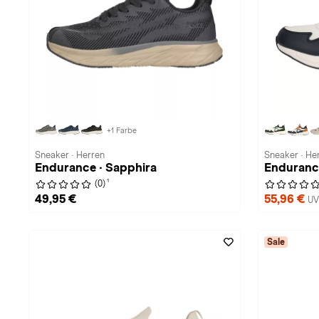
+1 Farbe
Sneaker · Herren
Sneaker · He
Endurance · Sapphira
Enduranc
1
(0)
49,95 €
55,96 €
UV
Sale