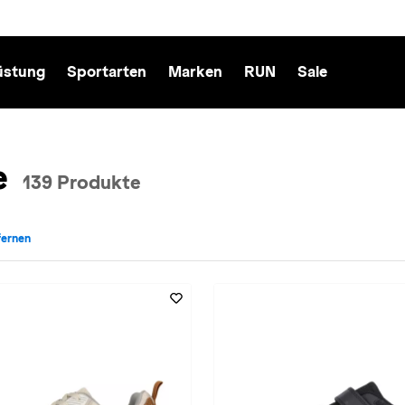
üstung
Sportarten
Marken
RUN
Sale
e
139 Produkte
tfernen
e: Endurance entfernen