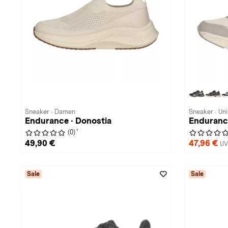
Sneaker · Damen
Sneaker · Un
Endurance · Donostia
Endurance
1
(0)
49,90 €
47,96 €
UV
Sale
Sale