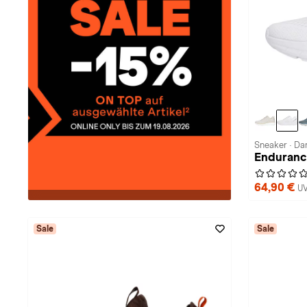
Sneaker · D
Endurance
64,90 €
UV
Sale
Sale