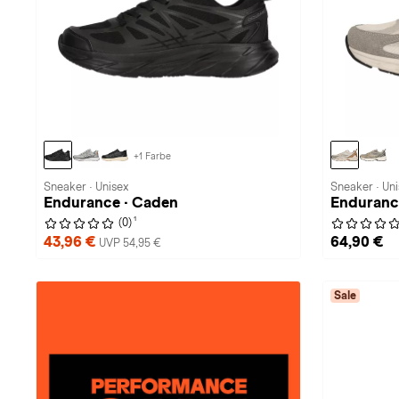
+1 Farbe
Sneaker · Unisex
Sneaker · Un
Endurance · Caden
Endurance 
1
(0)
43,96 €
64,90 €
UVP 54,95 €
Sale