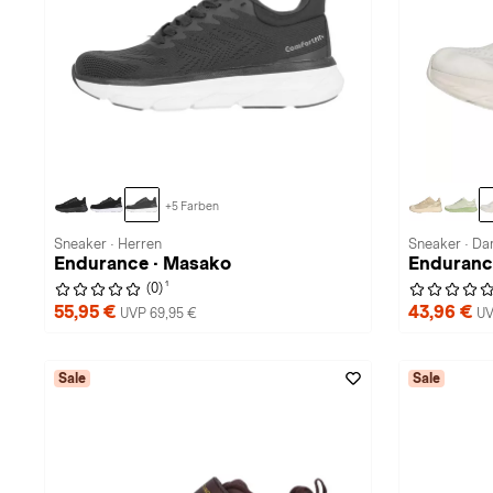
+5 Farben
Sneaker · Herren
Sneaker · D
Endurance · Masako
Endurance
1
(0)
55,95 €
43,96 €
UVP 69,95 €
UV
Sale
Sale