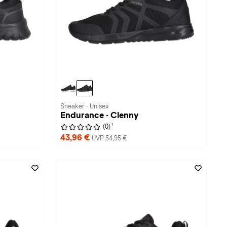
Sneaker · Unisex
Endurance · Clenny
1
(0)
43,96 €
UVP 54,95 €