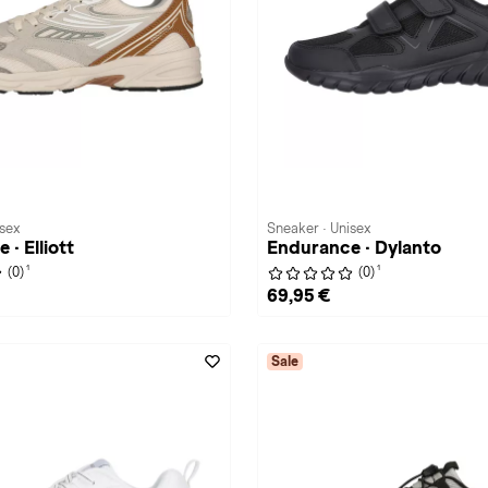
isex
Sneaker · Unisex
· Elliott
Endurance · Dylanto
1
1
(0)
(0)
69,95 €
Sale