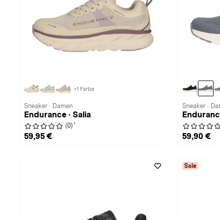
+1 Farbe
Sneaker · Damen
Sneaker · D
Endurance · Salia
Endurance
1
(0)
59,95 €
59,90 €
Sale