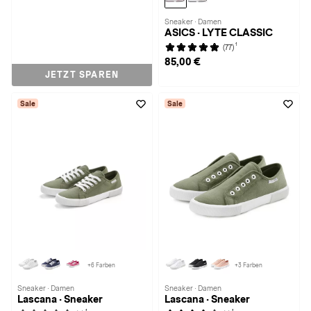
Sneaker · Damen
ASICS · LYTE CLASSIC
1
(77)
85,00 €
JETZT SPAREN
Sale
Sale
+6 Farben
+3 Farben
Sneaker · Damen
Sneaker · Damen
Lascana · Sneaker
Lascana · Sneaker
1
1