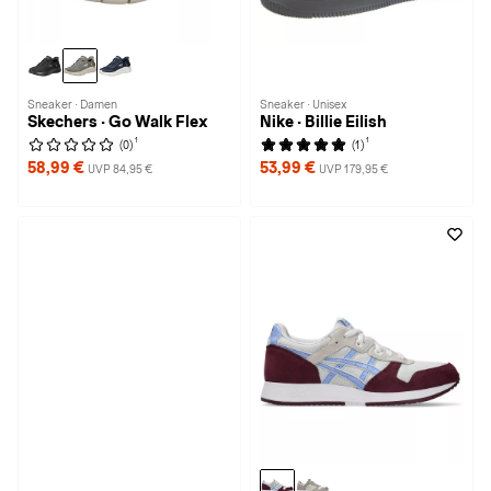
Sneaker · Damen
Sneaker · Unisex
Skechers · Go Walk Flex
Nike · Billie Eilish
1
1
(0)
(1)
58,99 €
53,99 €
UVP 84,95 €
UVP 179,95 €