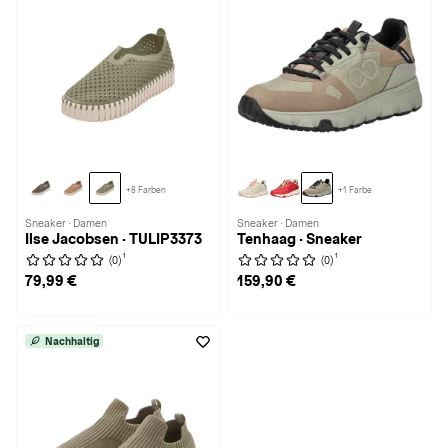
+8 Farben
+1 Farbe
Sneaker · Damen
Sneaker · Damen
Ilse Jacobsen · TULIP3373
Tenhaag · Sneaker
1
1
(0)
(0)
79,99 €
159,90 €
Nachhaltig