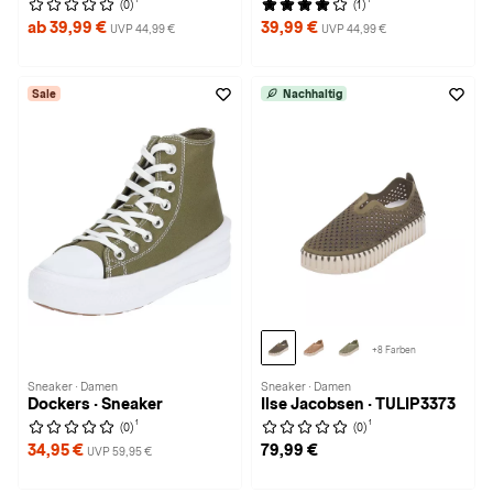
(0)
(1)
ab 39,99 €
39,99 €
UVP 44,99 €
UVP 44,99 €
Sale
Nachhaltig
+8 Farben
Sneaker · Damen
Sneaker · Damen
Dockers · Sneaker
Ilse Jacobsen · TULIP3373
1
1
(0)
(0)
34,95 €
79,99 €
UVP 59,95 €