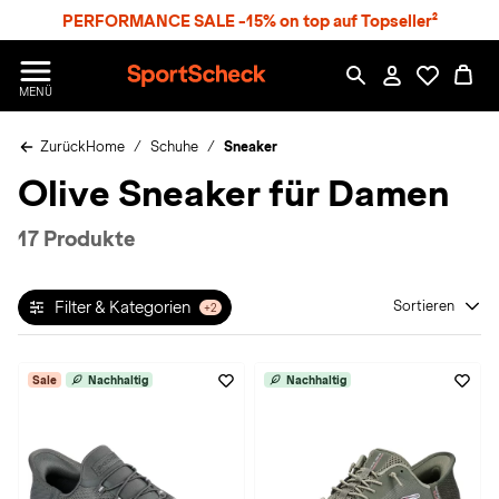
S
PERFORMANCE SALE -15% on top auf Topseller²
p
r
n
S
MENÜ
g
p
e
o
z
Zurück
Home
Schuhe
Sneaker
r
u
t
Olive Sneaker für Damen
m
S
H
c
a
h
17 Produkte
u
e
p
c
t
k
Filter & Kategorien
Sortieren
+2
n
h
a
Sale
Nachhaltig
Nachhaltig
t