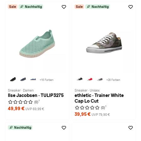
Sale
Nachhaltig
Sale
Nachhaltig
+16 Farben
+28 Farben
Sneaker · Damen
Sneaker · Unisex
Ilse Jacobsen · TULIP3275
ethletic · Trainer White
Cap Lo Cut
1
(0)
1
(0)
49,99 €
UVP 69,99 €
39,95 €
UVP 79,90 €
Nachhaltig