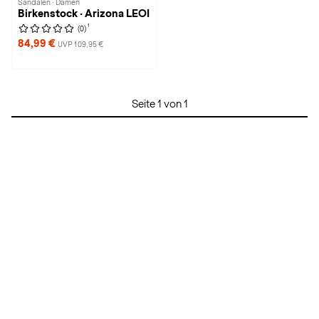
Sandalen · Damen
Birkenstock · Arizona LEOI
1
(0)
84,99 €
UVP 109,95 €
Seite 1 von 1