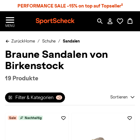
S
PERFORMANCE SALE -15% on top auf Topseller²
p
r
n
S
MENÜ
g
p
e
o
z
Zurück
Home
Schuhe
Sandalen
r
u
t
Braune Sandalen von
m
S
H
c
Birkenstock
a
h
u
e
p
c
19 Produkte
t
k
n
h
Filter & Kategorien
Sortieren
+2
a
t
Sale
Nachhaltig