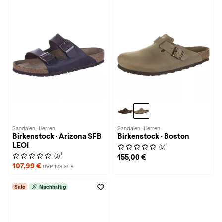
Sandalen · Herren
Sandalen · Herren
Birkenstock · Arizona SFB
Birkenstock · Boston
LEOI
1
(0)
1
(0)
155,00 €
107,99 €
UVP 129,95 €
Sale
Nachhaltig