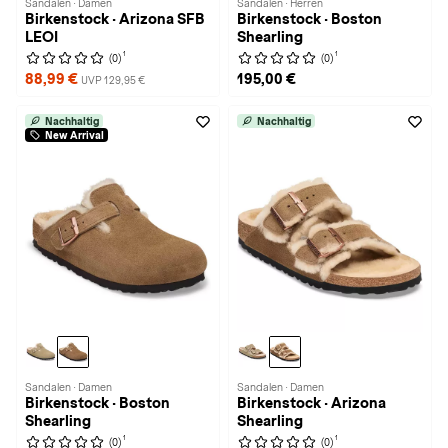
Sandalen · Damen
Sandalen · Herren
Birkenstock · Arizona SFB
Birkenstock · Boston
LEOI
Shearling
1
1
(0)
(0)
88,99 €
195,00 €
UVP 129,95 €
Nachhaltig
Nachhaltig
New Arrival
Sandalen · Damen
Sandalen · Damen
Birkenstock · Boston
Birkenstock · Arizona
Shearling
Shearling
1
1
(0)
(0)