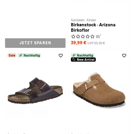
Sandalen · Kinder
Birkenstock · Arizona
Birkoflor
1
(0)
39,99 €
JETZT SPAREN
UVP 50,00 €
Sale
Nachhaltig
Nachhaltig
New Arrival