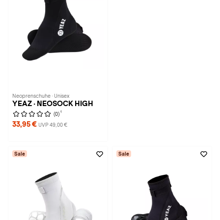
Neoprenschuhe · Unisex
YEAZ · NEOSOCK HIGH
1
(0)
33,95 €
UVP 49,00 €
Sale
Sale