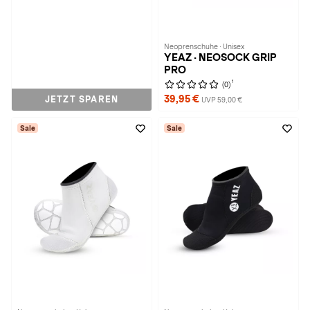
Neoprenschuhe · Unisex
YEAZ · NEOSOCK GRIP
PRO
1
(0)
39,95 €
JETZT SPAREN
UVP 59,00 €
Sale
Sale