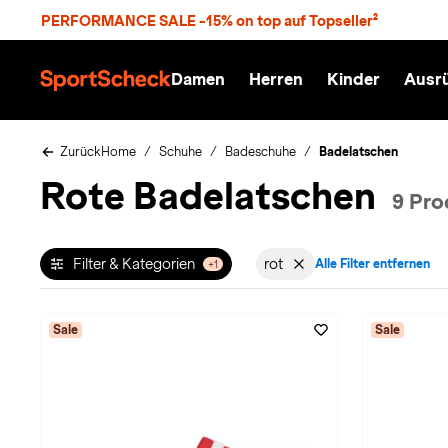
S
PERFORMANCE SALE -15% on top auf Topseller²
p
r
n
Damen
Herren
Kinder
Ausr
g
S
e
p
z
o
u
r
Zurück
Home
Schuhe
Badeschuhe
Badelatschen
m
t
Rote Badelatschen
H
S
9 Pro
a
c
u
h
p
e
t
c
Filter & Kategorien
rot
Alle Filter entfernen
+1
Filter aktiv für Farbe: in-
k
n
h
a
Sale
Sale
t