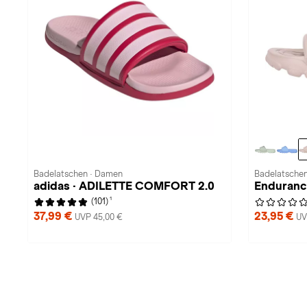
Badelatschen · Damen
Badelatschen
adidas · ADILETTE COMFORT 2.0
Endurance
1
(101)
37,99 €
23,95 €
UVP 45,00 €
UV