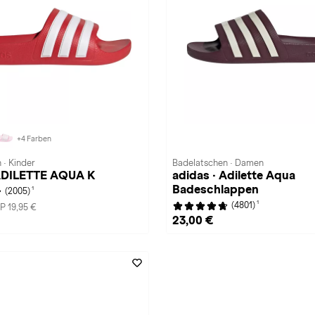
+4 Farben
 · Kinder
Badelatschen · Damen
 ADILETTE AQUA K
adidas · Adilette Aqua
Badeschlappen
1
(2005)
1
(4801)
P 19,95 €
23,00 €