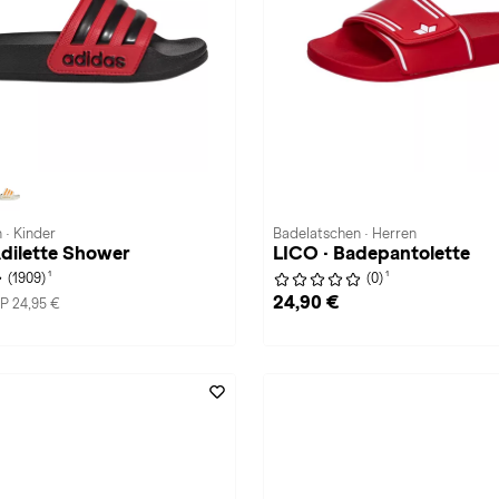
 · Kinder
Badelatschen · Herren
Adilette Shower
LICO · Badepantolette
1
1
(1909)
(0)
24,90 €
P 24,95 €