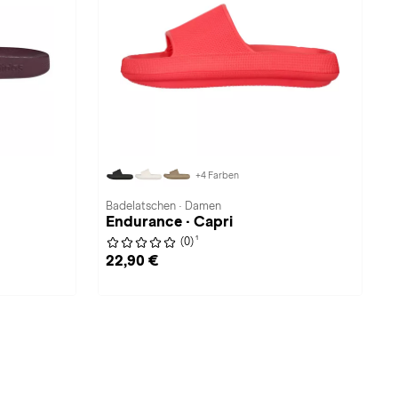
+4 Farben
Badelatschen · Damen
Endurance · Capri
1
(0)
22,90 €