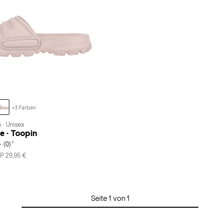
+3 Farben
 · Unisex
 · Toopin
1
(0)
P 29,95 €
Seite 1 von 1