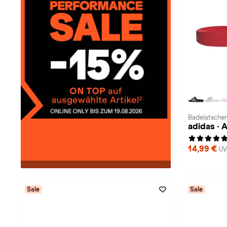
Badelatschen
adidas ·
14,99 €
UV
Sale
Sale