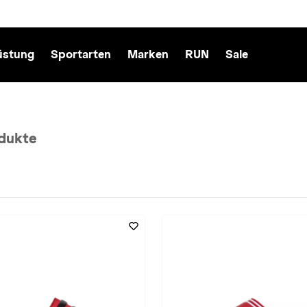
üstung
Sportarten
Marken
RUN
Sale
dukte
rot entfernen