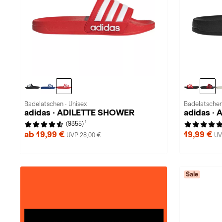
Badelatschen · Unisex
Badelatschen
adidas · ADILETTE SHOWER
adidas · 
1
(9355)
ab 19,99 €
19,99 €
UVP 28,00 €
UV
Sale