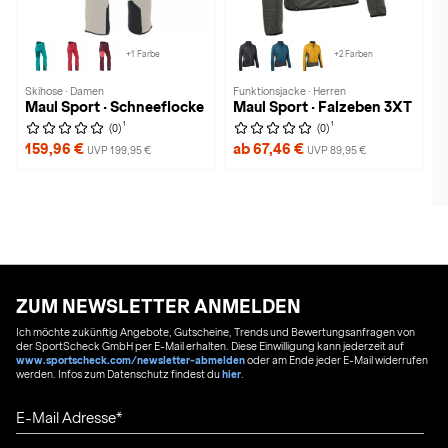
+1 Farbe
+2 Farben
Skihose · Damen
Funktionsjacke · Herren
Maul Sport · Schneeflocke
Maul Sport · Falzeben 3XT
1
1
(0)
(0)
159,96 €
ab 67,46 €
UVP 199,95 €
UVP 89,95 €
ZUM NEWSLETTER ANMELDEN
Ich möchte zukünftig Angebote, Gutscheine, Trends und Bewertungsanfragen von
der SportScheck GmbH per E-Mail erhalten. Diese Einwilligung kann jederzeit auf
www.sportscheck.com/newsletter-abmelden
oder am Ende jeder E-Mail widerrufen
werden. Infos zum Datenschutz findest du
hier
.
E-Mail Adresse