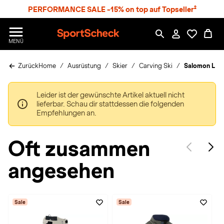
S
PERFORMANCE SALE -15% on top auf Topseller²
p
r
n
S
MENÜ
g
p
e
o
z
Zurück
Home
Ausrüstung
Skier
Carving Ski
Salomon L S/
r
u
t
m
S
H
Leider ist der gewünschte Artikel aktuell nicht
c
a
lieferbar. Schau dir stattdessen die folgenden
h
u
Empfehlungen an.
e
p
c
t
k
Oft zusammen
n
h
angesehen
a
t
Sale
Sale