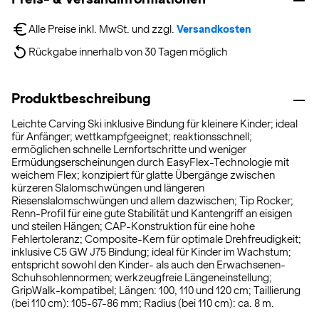
Alle Preise inkl. MwSt. und zzgl. 
Versandkosten
Rückgabe innerhalb von 30 Tagen möglich
Produktbeschreibung
Leichte Carving Ski inklusive Bindung für kleinere Kinder; ideal
für Anfänger; wettkampfgeeignet; reaktionsschnell;
ermöglichen schnelle Lernfortschritte und weniger
Ermüdungserscheinungen durch EasyFlex-Technologie mit
weichem Flex; konzipiert für glatte Übergänge zwischen
kürzeren Slalomschwüngen und längeren
Riesenslalomschwüngen und allem dazwischen; Tip Rocker;
Renn-Profil für eine gute Stabilität und Kantengriff an eisigen
und steilen Hängen; CAP-Konstruktion für eine hohe
Fehlertoleranz; Composite-Kern für optimale Drehfreudigkeit;
inklusive C5 GW J75 Bindung; ideal für Kinder im Wachstum;
entspricht sowohl den Kinder- als auch den Erwachsenen-
Schuhsohlennormen; werkzeugfreie Längeneinstellung;
GripWalk-kompatibel; Längen: 100, 110 und 120 cm; Taillierung
(bei 110 cm): 105-67-86 mm; Radius (bei 110 cm): ca. 8 m.