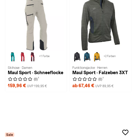
+1 Farbe
+2 Farben
Skihose · Damen
Funktionsjacke · Herren
Maul Sport · Schneeflocke
Maul Sport · Falzeben 3XT
1
1
(0)
(0)
159,96 €
ab 67,46 €
UVP 199,95 €
UVP 89,95 €
Sale