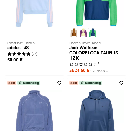
Sweatshirt · Damen
Fleecepullover · Kinder
adidas · 3S
Jack Wolfskin ·
COLORBLOCK TAUNUS
1
(23)
HZ K
50,00 €
1
(0)
ab 31,50 €
UVP 45,00 €
Sale
Nachhaltig
Sale
Nachhaltig