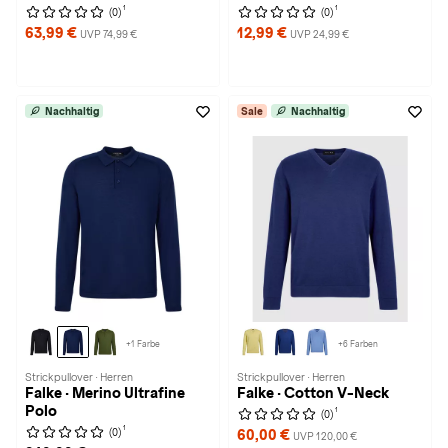
1
1
(0)
(0)
63,99 €
12,99 €
UVP 74,99 €
UVP 24,99 €
Nachhaltig
Sale
Nachhaltig
+1 Farbe
+6 Farben
Strickpullover · Herren
Strickpullover · Herren
Falke · Merino Ultrafine
Falke · Cotton V-Neck
Polo
1
(0)
1
(0)
60,00 €
UVP 120,00 €