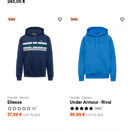
240,00 €
Sale
Sale
Hoodie · Herren
Hoodie · Damen
Ellesse
Under Armour · Rival
1
1
(0)
(184)
37,99 €
39,99 €
UVP 75,00 €
UVP 54,95 €