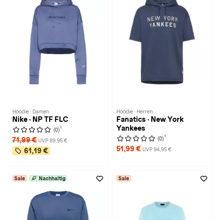
Hoodie · Damen
Hoodie · Herren
Nike · NP TF FLC
Fanatics · New York
Yankees
1
(0)
1
(0)
71,99 €
UVP 89,95 €
51,99 €
UVP 94,95 €
61,19 €
Sale
Nachhaltig
Sale