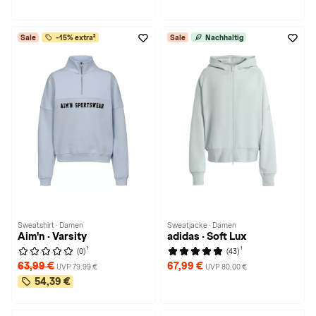
Sale
-15% extra²
Sale
Nachhaltig
Sweatshirt · Damen
Sweatjacke · Damen
Aim'n · Varsity
adidas · Soft Lux
1
1
(0)
(43)
63,99 €
67,99 €
UVP 79,99 €
UVP 80,00 €
54,39 €