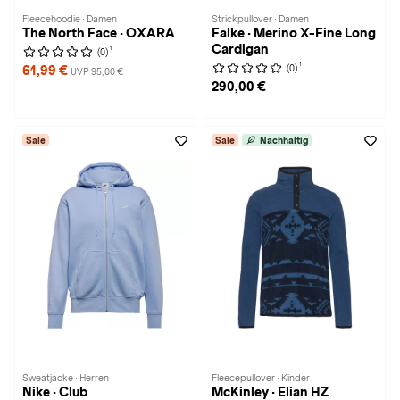
Fleecehoodie · Damen
Strickpullover · Damen
The North Face · OXARA
Falke · Merino X-Fine Long
Cardigan
1
(0)
1
(0)
61,99 €
UVP 95,00 €
290,00 €
Sale
Sale
Nachhaltig
Sweatjacke · Herren
Fleecepullover · Kinder
Nike · Club
McKinley · Elian HZ