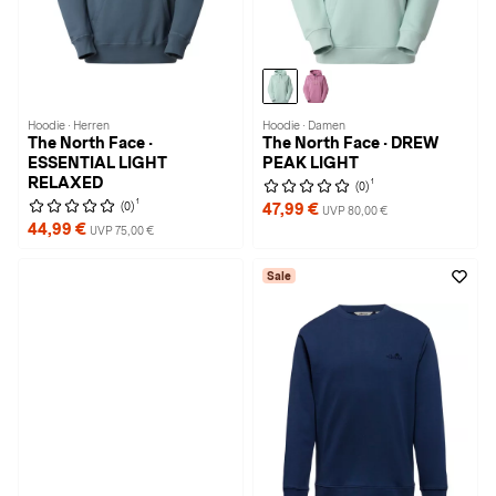
Hoodie · Herren
Hoodie · Damen
The North Face ·
The North Face · DREW
ESSENTIAL LIGHT
PEAK LIGHT
RELAXED
1
(0)
1
(0)
47,99 €
UVP 80,00 €
44,99 €
UVP 75,00 €
Sale