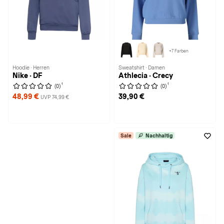
+7 Farben
Hoodie · Herren
Sweatshirt · Damen
Nike · DF
Athlecia · Crecy
1
1
(0)
(0)
48,99 €
39,90 €
UVP 74,99 €
Sale
Nachhaltig