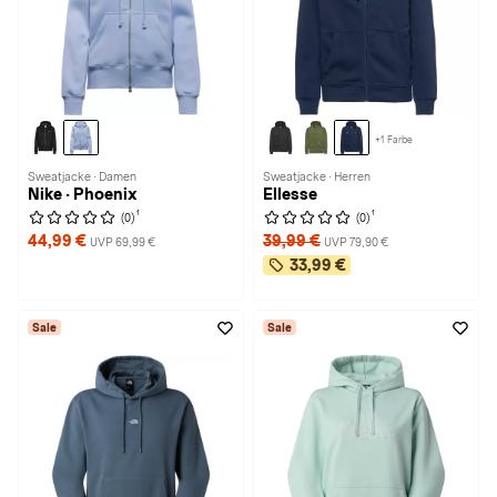
+1 Farbe
Sweatjacke · Damen
Sweatjacke · Herren
Nike · Phoenix
Ellesse
1
1
(0)
(0)
44,99 €
39,99 €
UVP 69,99 €
UVP 79,90 €
33,99 €
Sale
Sale