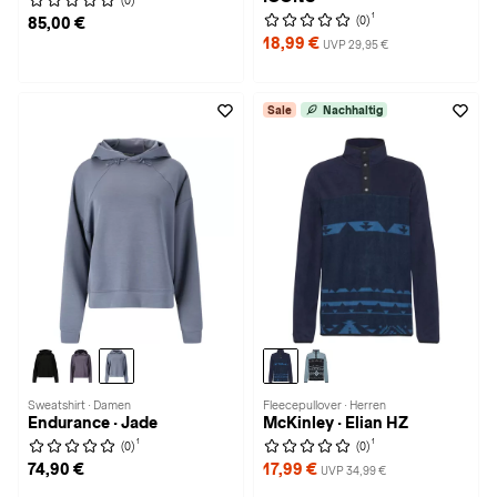
(0)
1
(0)
85,00 €
18,99 €
UVP 29,95 €
Sale
Nachhaltig
Sweatshirt · Damen
Fleecepullover · Herren
Endurance · Jade
McKinley · Elian HZ
1
1
(0)
(0)
74,90 €
17,99 €
UVP 34,99 €