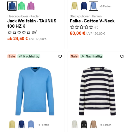
+6 Farben
Fleecepullover · Kinder
Strickpullover · Herren
Jack Wolfskin · TAUNUS
Falke · Cotton V-Neck
100 HZ K
1
(0)
1
(0)
60,00 €
UVP 120,00 €
ab 24,50 €
UVP 35,00 €
Sale
Nachhaltig
Sale
Nachhaltig
+6 Farben
+5 Farben