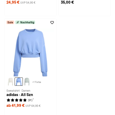
24,95 €
35,00 €
UVP 54,95 €
Sale
Nachhaltig
+1 Farbe
Sweatshirt · Damen
adidas · All Szn
1
(91)
ab 41,99 €
UVP 64,95 €