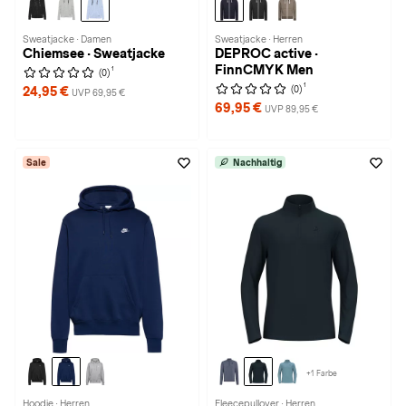
Sweatjacke · Damen
Sweatjacke · Herren
Chiemsee · Sweatjacke
DEPROC active ·
FinnCMYK Men
1
(0)
1
(0)
24,95 €
UVP 69,95 €
69,95 €
UVP 89,95 €
Sale
Nachhaltig
+1 Farbe
Hoodie · Herren
Fleecepullover · Herren