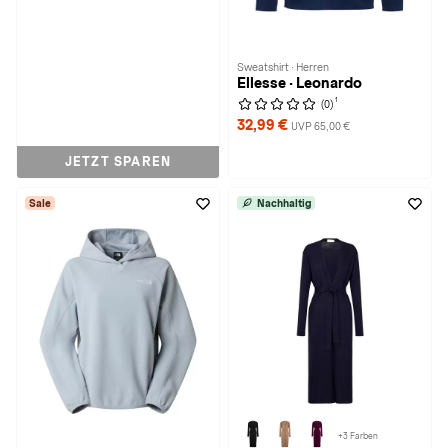
Sweatshirt · Herren
Ellesse · Leonardo
1
(0)
32,99 €
UVP 65,00 €
JETZT SPAREN
Sale
Nachhaltig
+3 Farben