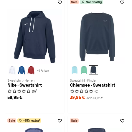
Sale
Nachhaltig
+5 Farben
Sweatshirt · Herren
Sweatshirt · Kinder
Nike · Sweatshirt
Chiemsee · Sweatshirt
1
1
(0)
(0)
59,95 €
39,95 €
UVP 44,95 €
Sale
-15% extra²
Sale