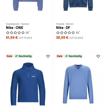
Sweatjacke · Damen
Hoodie · Herren
Nike · ONE
Nike · DF
1
1
(0)
(0)
51,99 €
38,99 €
UVP 79,95 €
UVP 59,99 €
Sale
Nachhaltig
Sale
Nachhaltig