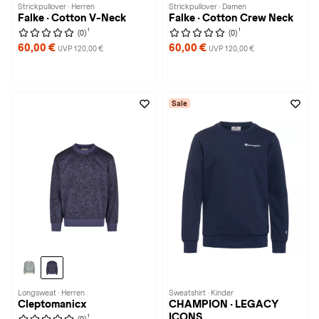
Strickpullover · Herren
Strickpullover · Damen
Falke · Cotton V-Neck
Falke · Cotton Crew Neck
1
1
(0)
(0)
60,00 €
60,00 €
UVP 120,00 €
UVP 120,00 €
Sale
Longsweat · Herren
Sweatshirt · Kinder
Cleptomanicx
CHAMPION · LEGACY
ICONS
1