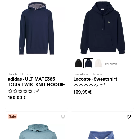
+2 Farben
Hoodie · Herren
Sweatshirt · Herren
adidas · ULTIMATE365
Lacoste · Sweatshirt
TOUR TWISTKNIT HOODIE
1
(0)
1
(0)
139,95 €
160,00 €
Sale