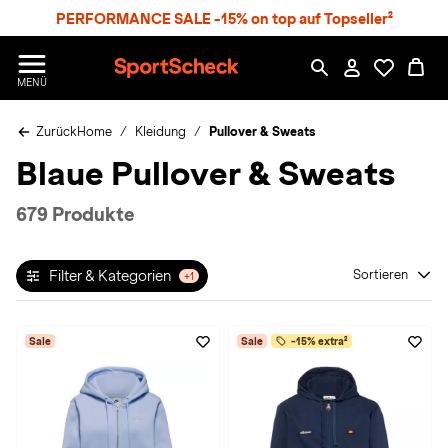
S
PERFORMANCE SALE -15% on top auf Topseller²
p
r
n
S
MENÜ
g
p
e
o
z
Zurück
Home
Kleidung
Pullover & Sweats
r
u
t
Blaue Pullover & Sweats
m
S
H
c
a
h
679 Produkte
u
e
p
c
t
k
Filter & Kategorien
Sortieren
+1
n
h
a
Sale
Sale
-15% extra²
t