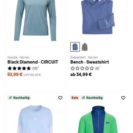
Hoodie · Herren
Sweatshirt · Herren
Black Diamond · CIRCUIT
Bench · Sweatshirt
1
1
(10)
(0)
52,99 €
ab 34,99 €
UVP 65,00 €
Nachhaltig
Sale
Nachhaltig