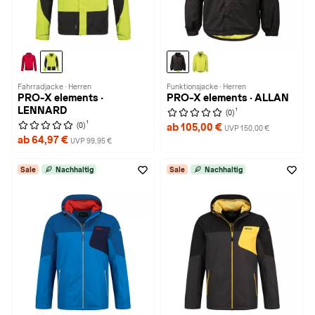
Fahrradjacke · Herren
Funktionsjacke · Herren
PRO-X elements ·
PRO-X elements · ALLAN
LENNARD
1
(0)
1
(0)
ab 105,00 €
UVP 150,00 €
ab 64,97 €
UVP 99,95 €
Sale
Nachhaltig
Sale
Nachhaltig