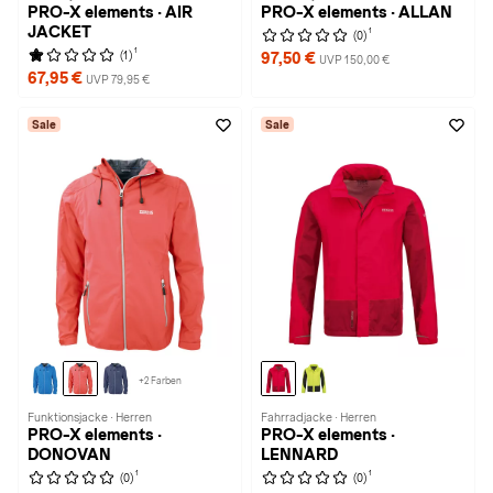
PRO-X elements · AIR
PRO-X elements · ALLAN
JACKET
1
(0)
1
(1)
97,50 €
UVP 150,00 €
67,95 €
UVP 79,95 €
Sale
Sale
+2 Farben
Funktionsjacke · Herren
Fahrradjacke · Herren
PRO-X elements ·
PRO-X elements ·
DONOVAN
LENNARD
1
1
(0)
(0)