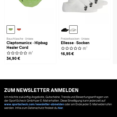
Bauchtasche · Unisex
Freizeitsocken · Unisex
Cleptomanicx · Hipbag
Ellesse · Socken
Healer Cord
1
(0)
1
(0)
16,95 €
34,90 €
ZUM NEWSLETTER ANMELDEN
Ich möchte zukünftig Angebote, Gutscheine, Trends und Bewertungsanfragen von
der SportScheck GmbH per E-Mail erhalten. Diese Einwilligung kann jederzeit auf
www.sportscheck.com/newsletter-abmelden
oder am Ende jeder E-Mail widerrufen
werden. Infos zum Datenschutz findest du
hier
.