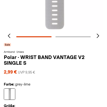
Sale
Armband · Unisex
Polar
·
WRIST BAND VANTAGE V2
SINGLE S
2,99 €
UVP 9,95 €
Farbe:
grey-lime
Größe: