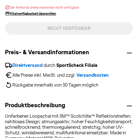
Der Artikel ist online momentan nicht verfügbar.
Filialverfügbarkeit überprüfen
NICHT VERFÜGBAR
Preis- & Versandinformationen
Direktversand
 durch 
SportScheck Filiale
Alle Preise inkl. MwSt. und zzgl. 
Versandkosten
Rückgabe innerhalb von 30 Tagen möglich
Produktbeschreibung
Unifarbener Loopschal mit 3M™ Scotchlite™ Reflektorstreifen;
nahtloses Design; atmungsaktiv; hoher Feuchtigkeitstransport;
schnelltrocknend; thermoregulierend; stretchig; hoher UV-
Schutz; windabweisend; multifunktional einsetzbar; Made in