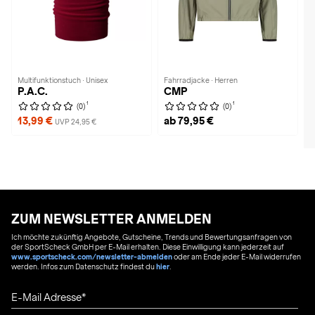
Multifunktionstuch · Unisex
Fahrradjacke · Herren
P.A.C.
CMP
1
1
(0)
(0)
13,99 €
ab 79,95 €
UVP 24,95 €
ZUM NEWSLETTER ANMELDEN
Ich möchte zukünftig Angebote, Gutscheine, Trends und Bewertungsanfragen von
der SportScheck GmbH per E-Mail erhalten. Diese Einwilligung kann jederzeit auf
www.sportscheck.com/newsletter-abmelden
oder am Ende jeder E-Mail widerrufen
werden. Infos zum Datenschutz findest du
hier
.
E-Mail Adresse